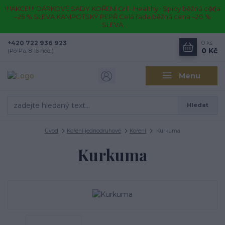
!!!!AKCE!!!! DÁRKOVÉ SADY KOŘENÍ Gril · Healthy · Spicy běžná cena
–25 % SLEVA KAMPOTSKÝ PEPŘ Celá řada běžná cena –20 %
SLEVA
+420 722 936 923
0
ks
0 Kč
(Po-Pá, 8-16 hod.)
Menu
Hledat
Úvod
Koření jednodruhové
Koření
Kurkuma
Kurkuma