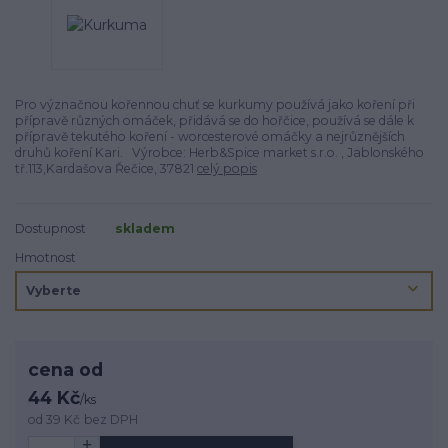
Pro význačnou kořennou chuť se kurkumy používá jako koření při
přípravě různých omáček, přidává se do hořčice, používá se dále k
přípravě tekutého koření - worcesterové omáčky a nejrůznějších
druhů koření Kari. Výrobce: Herb&Spice market s.r.o. , Jablonského
tř.113,Kardašova Řečice, 37821
celý popis
Dostupnost
skladem
Hmotnost
cena od
44 Kč
/
ks
od
39 Kč
bez DPH