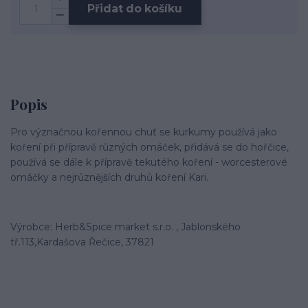
Přidat do košíku
Popis
Pro význačnou kořennou chuť se kurkumy používá jako
koření při přípravě různých omáček, přidává se do hořčice,
používá se dále k přípravě tekutého koření - worcesterové
omáčky a nejrůznějších druhů koření Kari.
Výrobce: Herb&Spice market s.r.o. , Jablonského
tř.113,Kardašova Řečice, 37821