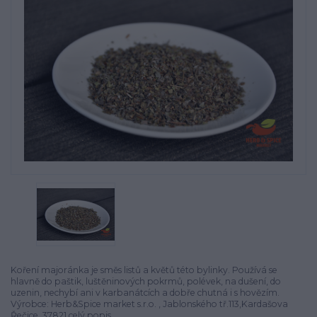
Koření majoránka je směs listů a květů této bylinky. Používá se
hlavně do paštik, luštěninových pokrmů, polévek, na dušení, do
uzenin, nechybí ani v karbanátcích a dobře chutná i s hovězím.
Výrobce: Herb&Spice market s.r.o. , Jablonského tř.113,Kardašova
Řečice, 37821
celý popis