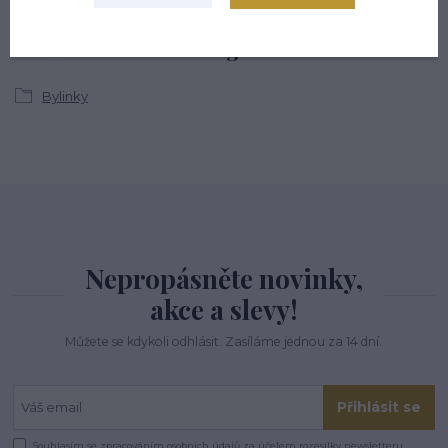
Zboží zařazeno v kategoriích
Bylinky
Nepropásněte novinky,
akce a slevy!
Můžete se kdykoli odhlásit. Zasíláme jednou za 14 dní.
Přihlásit se
Souhlasím se
zpracováním osobních údajů
za účelem rozesílky newsletteru.