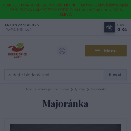
!!!!AKCE!!!! DÁRKOVÉ SADY KOŘENÍ Gril · Healthy · Spicy běžná cena
–25 % SLEVA KAMPOTSKÝ PEPŘ Celá řada běžná cena –20 %
SLEVA
+420 722 936 923
0
ks
0 Kč
(Po-Pá, 8-16 hod.)
Menu
Hledat
Úvod
Koření jednodruhové
Bylinky
Majoránka
Majoránka