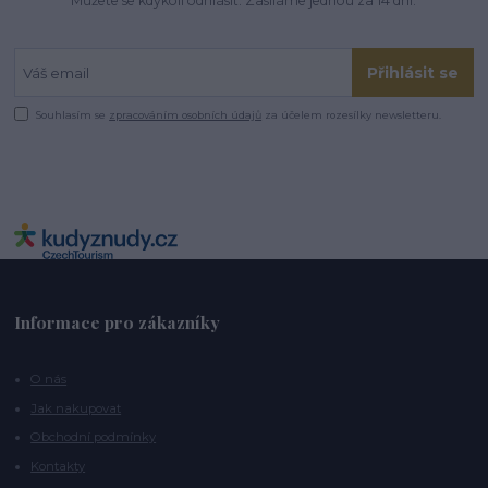
Můžete se kdykoli odhlásit. Zasíláme jednou za 14 dní.
Přihlásit se
Souhlasím se
zpracováním osobních údajů
za účelem rozesílky newsletteru.
Informace pro zákazníky
O nás
Jak nakupovat
Obchodní podmínky
Kontakty