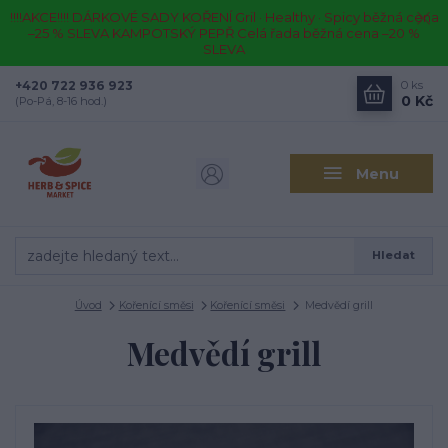
!!!!AKCE!!!! DÁRKOVÉ SADY KOŘENÍ Gril · Healthy · Spicy běžná cena
–25 % SLEVA KAMPOTSKÝ PEPŘ Celá řada běžná cena –20 %
SLEVA
+420 722 936 923
0
ks
0 Kč
(Po-Pá, 8-16 hod.)
Menu
Hledat
Úvod
Kořenící směsi
Kořenící směsi
Medvědí grill
Medvědí grill