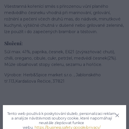
Všestranná kořenící směs s přirozenou vůní planého
medvědího česneku vhodná při marinování, grilování,
rožnění a pečení včech druhů mas, do nádivek, minutkové
kuchyně, výtěčně chutná v dušené nebo grilované zelenině,
lze použít i do zapečených brambor a těstovin.
Složení:
Sůl max. 41%, paprika, česnek, E621 (zvýrazňovač chuti),
chilli, oregano, cibule, cukr, petržel, medvědí česnek(2%).
Může obsahovat stopy celeru, sezamu a hořčice.
Výrobce: Herb&Spice market s.r.o. , Jablonského
tř.113,Kardašova Řečice, 37821
Tento web používá k poskytování služeb, personalizaci reklam
a analýze návštěvnosti soubory cookie, které napomáhají
Potřebujete poradit?
neustále zlepšovat funkce
webu.
https://business.safety.google/privacy/