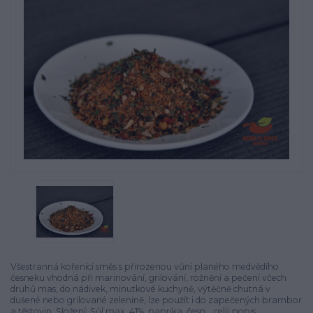
Všestranná kořenící směs s přirozenou vůní planého medvědího
česneku vhodná při marinování, grilování, rožnění a pečení včech
druhů mas, do nádivek, minutkové kuchyně, výtěčně chutná v
dušené nebo grilované zelenině, lze použít i do zapečených brambor
a těstovin. Složení: Sůl max. 41%, paprika, česn...
celý popis