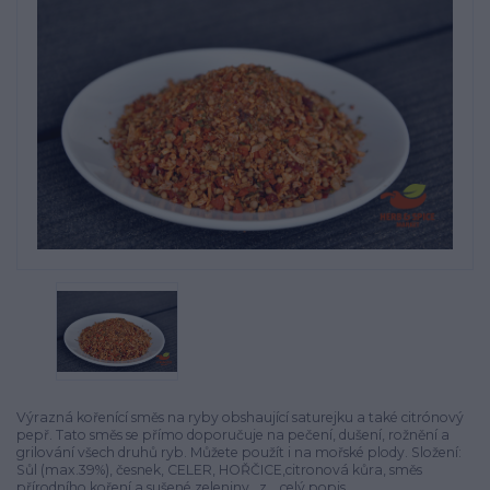
Výrazná kořenící směs na ryby obshaující saturejku a také citrónový
pepř. Tato směs se přímo doporučuje na pečení, dušení, rožnění a
grilování všech druhů ryb. Můžete použít i na mořské plody. Složení:
Sůl (max.39%), česnek, CELER, HOŘČICE,citronová kůra, směs
přírodního koření a sušené zeleniny , z...
celý popis