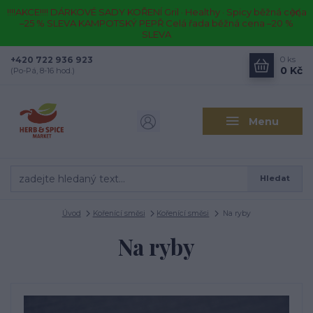
!!!!AKCE!!!! DÁRKOVÉ SADY KOŘENÍ Gril · Healthy · Spicy běžná cena
–25 % SLEVA KAMPOTSKÝ PEPŘ Celá řada běžná cena –20 %
SLEVA
+420 722 936 923
0
ks
0 Kč
(Po-Pá, 8-16 hod.)
Menu
Hledat
Úvod
Kořenící směsi
Kořenící směsi
Na ryby
Na ryby