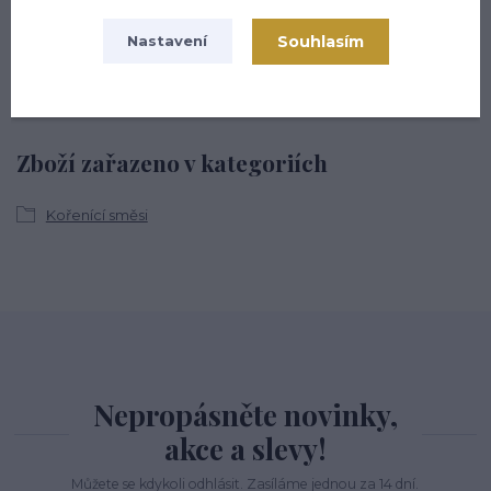
Zákaznická podpora hsmarket.cz
+420 722 936 923
Souhlasím
Nastavení
(Po-Pá, 8-16 hod.)
info@hsmarket.cz
Zboží zařazeno v kategoriích
Kořenící směsi
Nepropásněte novinky,
akce a slevy!
Můžete se kdykoli odhlásit. Zasíláme jednou za 14 dní.