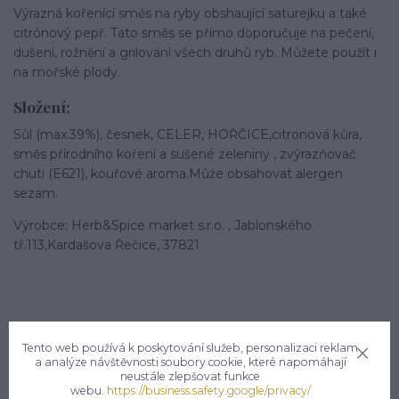
Výrazná kořenící směs na ryby obshaující saturejku a také
citrónový pepř. Tato směs se přímo doporučuje na pečení,
dušení, rožnění a grilování všech druhů ryb. Můžete použít i
na mořské plody.
Složení:
Sůl (max.39%), česnek, CELER, HOŘČICE,citronová kůra,
směs přírodního koření a sušené zeleniny , zvýrazňovač
chuti (E621), kouřové aroma.Může obsahovat alergen
sezam.
Výrobce: Herb&Spice market s.r.o. , Jablonského
tř.113,Kardašova Řečice, 37821
Tento web používá k poskytování služeb, personalizaci reklam
a analýze návštěvnosti soubory cookie, které napomáhají
Potřebujete poradit?
neustále zlepšovat funkce
webu.
https://business.safety.google/privacy/