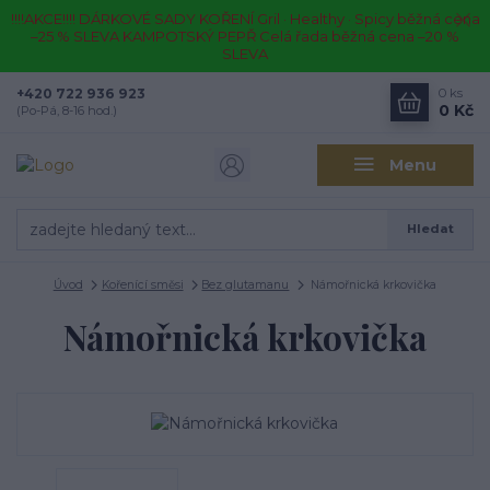
!!!!AKCE!!!! DÁRKOVÉ SADY KOŘENÍ Gril · Healthy · Spicy běžná cena
–25 % SLEVA KAMPOTSKÝ PEPŘ Celá řada běžná cena –20 %
SLEVA
+420 722 936 923
0
ks
0 Kč
(Po-Pá, 8-16 hod.)
Menu
Hledat
Úvod
Kořenící směsi
Bez glutamanu
Námořnická krkovička
Námořnická krkovička