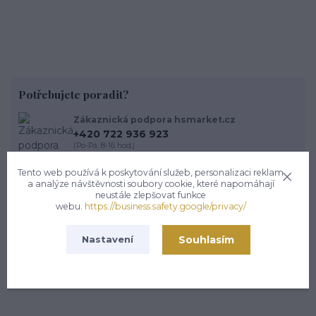
Potřebujete poradit?
Zákaznická podpora hsmarket.cz
+420 722 936 923
(Po-Pá, 8-16 hod.)
info@hsmarket.cz
Tento web používá k poskytování služeb, personalizaci reklam
a analýze návštěvnosti soubory cookie, které napomáhají
neustále zlepšovat funkce
webu.
https://business.safety.google/privacy/
Zboží zařazeno v kategoriích
Souhlasím
Nastavení
Bez glutamanu