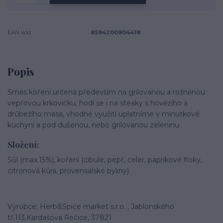
EAN kód:
8594200904418
Popis
Směs koření určená především na grilovanou a rožněnou
vepřovou krkovičku, hodí se i na steaky s hovězího a
drůbežího masa, vhodné využití uplatníme v minutkové
kuchyni a pod dušenou, nebo grilovanou zeleninu.
Složení:
Sůl (max.15%), koření (cibule, pepř, celer, paprikové floky,
citronová kůra, provensálské byliny).
Výrobce: Herb&Spice market s.r.o. , Jablonského
tř.113,Kardašova Řečice, 37821