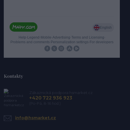
Kontakty
Zákaznická podpora hsmarket.cz
+420 722 936 923
(Po-Pá, 8-16 hod.)
info@hsmarket.cz