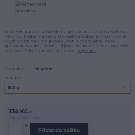
Směs koření určená především na grilovanou a rožněnou vepřovou
krkovičku, hodí se i na steaky s hovězího a drůbežího masa, vhodné
využití uplatníme v minutkové kuchyni a pod dušenou, nebo
grilovanou zeleninu. Složení: Sůl (max.15%), koření (cibule, pepř, celer,
paprikové floky, citronová kůra, prove...
celý popis
Dostupnost
Skladem
Hmotnost
334 Kč
/
ks
298 Kč
bez DPH
Přidat do košíku