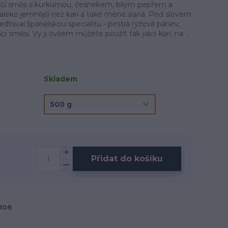
enící směs s kurkumou, česnekem, bílým pepřem a
aleko jemnější než kari a také méně slaná. Pod slovem
edtsvaí španělskou specialitu - pestrá rýžová pánev,
 směsí. Vy ji ovšem můžete použít tak jako kari, na ...
Skladem
Přidat do košíku
108