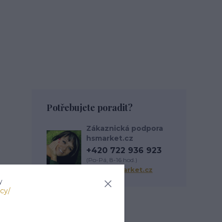
Potřebujete poradit?
Zákaznická podpora
hsmarket.cz
+420 722 936 923
(Po-Pá, 8-16 hod.)
info@hsmarket.cz
y
cy/
Zboží zařazeno v