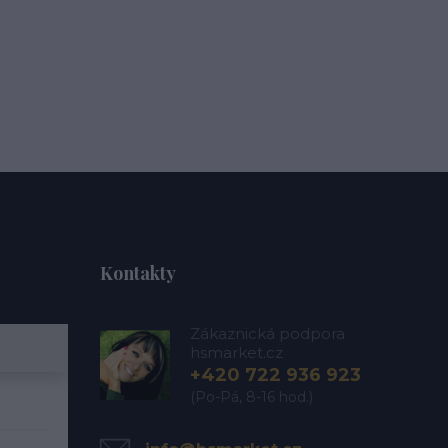
Kontakty
Zákaznická podpora
hsmarket.cz
+420 722 936 923
(Po-Pá, 8-16 hod.)