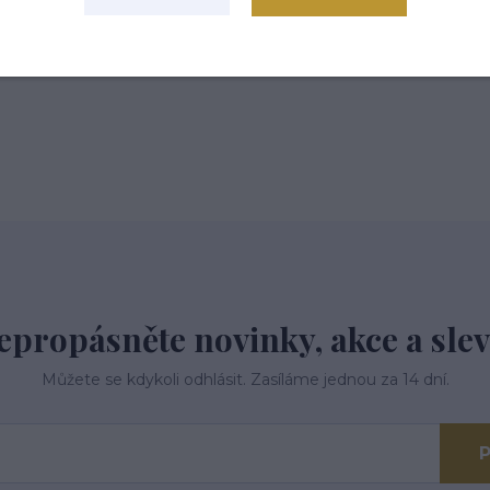
 tř.113,Kardašova Řečice, 37821
epropásněte novinky, akce a slev
Můžete se kdykoli odhlásit. Zasíláme jednou za 14 dní.
P