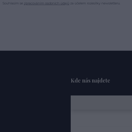
Souhlasím se
zpracováním osobních údajů
za účelem rozesílky newsletteru.
Kde nás najdete