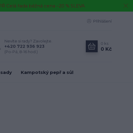
EPŘ Celá řada běžná cena –20 % SLEVA
Přihlášení
Nevíte si rady? Zavolejte.
0
ks
+420 722 936 923
0 Kč
(Po-Pá, 8-16 hod.)
 sady
Kampotský pepř a sůl