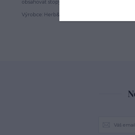
obsahovat stopy celeru, sezamu a hořčice.
Výrobce: Herb&Spice market s.r.o. , Jablonského
N