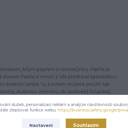
česnekem, bílým pepřem a rozmarýnou. Paella je
d slovem Paella si mnozí z Vás předtsvaí španělskou
to kořenící směsí. Vy ji ovšem můžete použít tak
těstoviny, dušenou zeleninu, do polévek( Soljanka),
.
vání služeb, personalizaci reklam a analýze návštěvnosti soubor
stále zlepšovat funkce webu.
https://business.safety.google/priva
i), paprika, cibule, pepř bílý, petržel. Může
Souhlasím
Nastavení