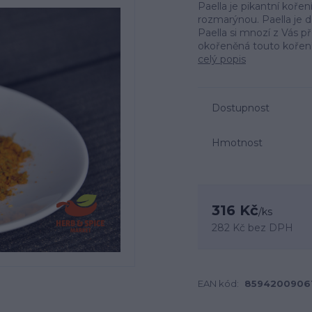
Paella je pikantní koř
rozmarýnou. Paella je d
Paella si mnozí z Vás př
okořeněná touto kořenící
celý popis
Dostupnost
Hmotnost
316 Kč
/
ks
282 Kč
bez DPH
EAN kód:
8594200906