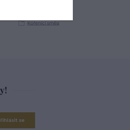
kategoriích
Kořenící směsi
y!
řihlásit se