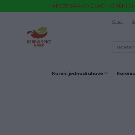
!!!!AKCE!!!! DÁRKOVÉ SADY KOŘENÍ Gr
O nás
J
Koření jednodruhové
Kořeníc