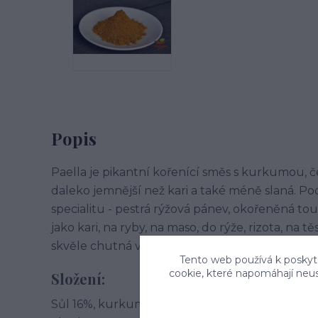
Popis
Paella je pikantní kořenící směs s kurkumou, 
daleko jemnější než kari a také méně slaná. Po
specialitu - pestrá rýžová pánev, okořeněná tou
jako kari, na ryby, na maso, do rýže, rizota, na 
skvěle chutná v rybích a zeleninových salátech
Tento web používá k poskyto
cookie, které napomáhají neu
Složení:
Sůl 16%, kurkuma, česnek,E621 (zvýrazňovač chut