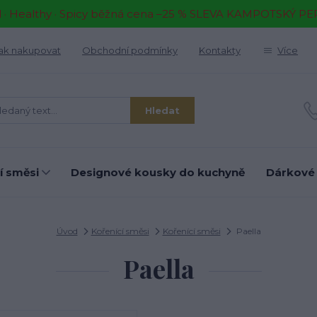
il · Healthy · Spicy běžná cena –25 % SLEVA KAMPOTSKÝ P
ak nakupovat
Obchodní podmínky
Kontakty
Více
Hledat
í směsi
Designové kousky do kuchyně
Dárkové
Úvod
Kořenící směsi
Kořenící směsi
Paella
Paella