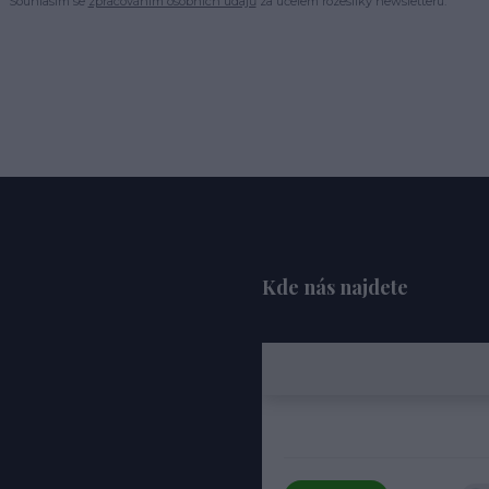
Souhlasím se
zpracováním osobních údajů
za účelem rozesílky newsletteru.
Kde nás najdete