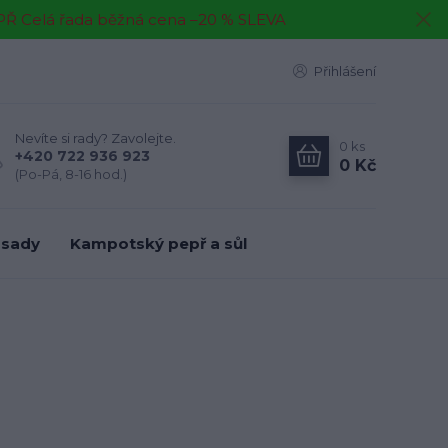
EPŘ Celá řada běžná cena –20 % SLEVA
Přihlášení
Nevíte si rady? Zavolejte.
0
ks
+420 722 936 923
0 Kč
(Po-Pá, 8-16 hod.)
 sady
Kampotský pepř a sůl