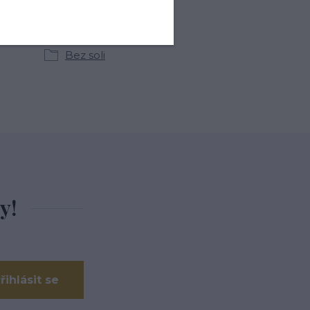
kategoriích
Bez soli
y!
řihlásit se