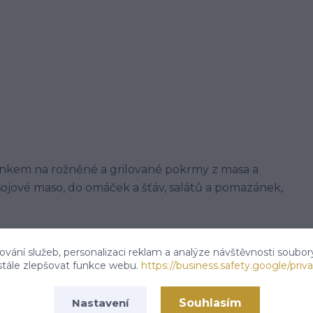
ínkem na rožněné a grilované pokrmy z masa a
ojové maso, do omáček a šťáv, salátů a pomazánek,
vání služeb, personalizaci reklam a analýze návštěvnosti soubor
rodního koření. Může obsahovat stopy celeru a
stále zlepšovat funkce webu.
https://business.safety.google/priva
Souhlasím
Nastavení