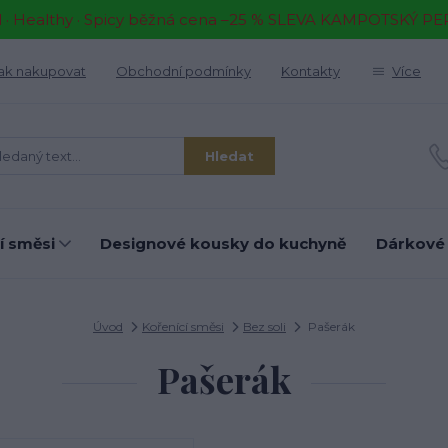
il · Healthy · Spicy běžná cena –25 % SLEVA KAMPOTSKÝ P
ak nakupovat
Obchodní podmínky
Kontakty
Více
Hledat
í směsi
Designové kousky do kuchyně
Dárkové
Úvod
Kořenící směsi
Bez soli
Pašerák
Pašerák