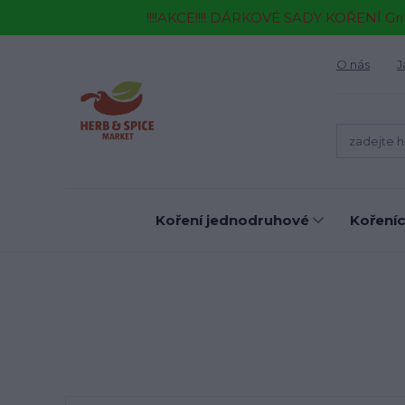
!!!!AKCE!!!! DÁRKOVÉ SADY KOŘENÍ Gr
O nás
J
Koření jednodruhové
Kořeníc