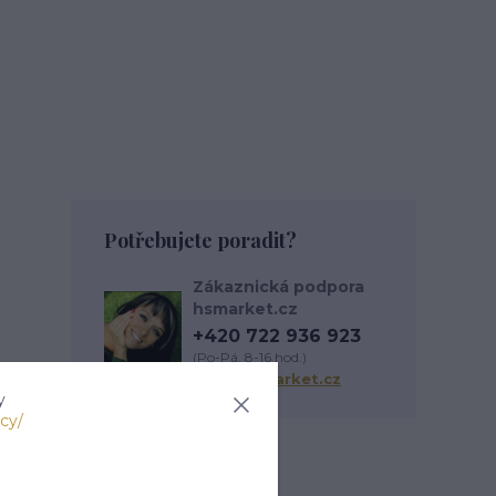
Potřebujete poradit?
Zákaznická podpora
hsmarket.cz
+420 722 936 923
(Po-Pá, 8-16 hod.)
info@hsmarket.cz
y
cy/
Zboží zařazeno v