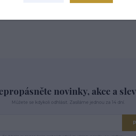
 tř.113,Kardašova Řečice, 37821
epropásněte novinky, akce a slev
Můžete se kdykoli odhlásit. Zasíláme jednou za 14 dní.
P