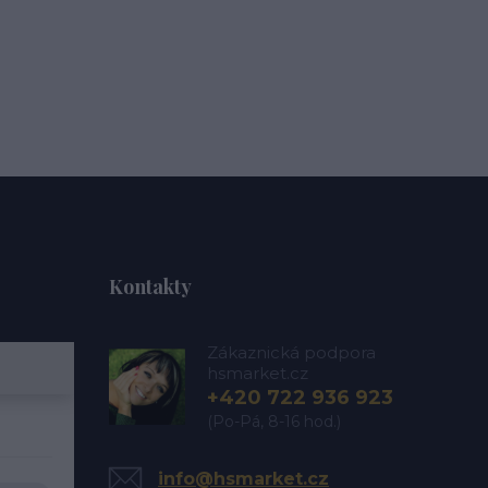
Kontakty
Zákaznická podpora
hsmarket.cz
+420 722 936 923
(Po-Pá, 8-16 hod.)
info@hsmarket.cz