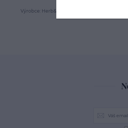
Výrobce: Herb&Spice market s.r.o. , Jablonského
N