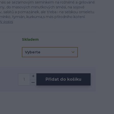
 směs se sezamovým semínkem na rožněné a grilované
iny, do masových minutkových směsí, na sojové
, salátů a pomazánek, ale třeba i na selskou omeletu.
ínko, tymián, kurkuma,s měs přírodního koření.
lý popis
Skladem
Přidat do košíku