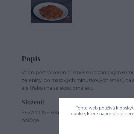
Popis
Velmi pestrá kořenící směs se sezamovým sem
zeleniny, do masových minutkových směsí, na s
ale třeba i na selskou omeletu.
Složení:
Tento web používá k poskyto
SEZAMOVÉ semínko, tymián, kurkuma,s měs pří
cookie, které napomáhají neu
hořčice.