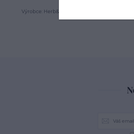
Výrobce: Herb&Spice market s.r.o. , Jablonského
N