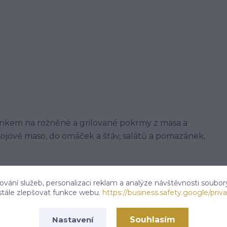
ínkem na rožněné a grilované pokrmy z masa a
ojové maso, do omáček a šťáv, salátů a pomazánek,
vání služeb, personalizaci reklam a analýze návštěvnosti soubor
rodního koření. Může obsahovat stopy celeru a
stále zlepšovat funkce webu.
https://business.safety.google/priva
Souhlasím
Nastavení