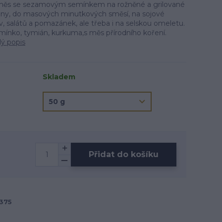
 směs se sezamovým semínkem na rožněné a grilované
iny, do masových minutkových směsí, na sojové
, salátů a pomazánek, ale třeba i na selskou omeletu.
ínko, tymián, kurkuma,s měs přírodního koření.
lý popis
Skladem
Přidat do košíku
375