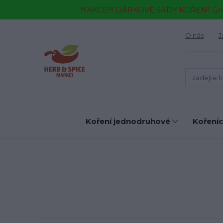
!!!!AKCE!!!! DÁRKOVÉ SADY KOŘENÍ Gr
O nás
J
Koření jednodruhové
Kořeníc