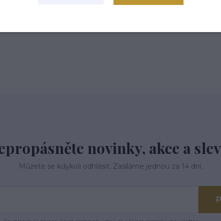
 tř.113,Kardašova Řečice, 37821
epropásněte novinky, akce a slev
Můžete se kdykoli odhlásit. Zasíláme jednou za 14 dní.
P