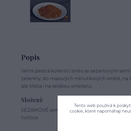
Popis
Velmi pestrá kořenící směs se sezamovým sem
zeleniny, do masových minutkových směsí, na s
ale třeba i na selskou omeletu.
Složení:
Tento web používá k poskyto
SEZAMOVÉ semínko, tymián, kurkuma,s měs pří
cookie, které napomáhají neu
hořčice.