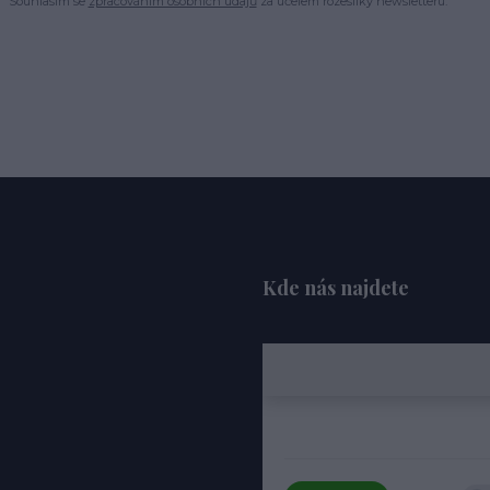
Souhlasím se
zpracováním osobních údajů
za účelem rozesílky newsletteru.
Kde nás najdete