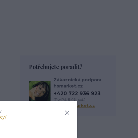
Potřebujete poradit?
Zákaznická podpora
hsmarket.cz
+420 722 936 923
(Po-Pá, 8-16 hod.)
info@hsmarket.cz
y
cy/
Zboží zařazeno v