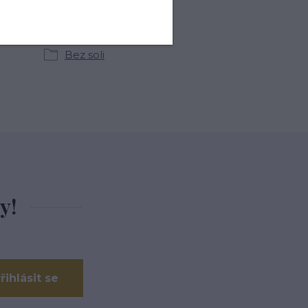
kategoriích
Bez soli
y!
řihlásit se