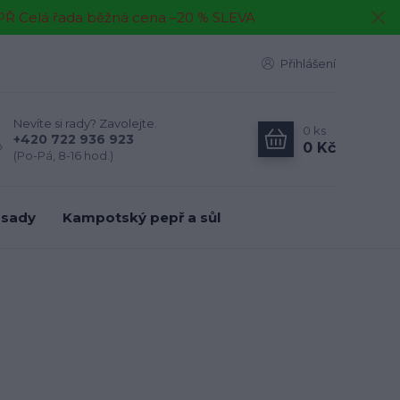
EPŘ Celá řada běžná cena –20 % SLEVA
Přihlášení
Nevíte si rady? Zavolejte.
0
ks
+420 722 936 923
0 Kč
(Po-Pá, 8-16 hod.)
 sady
Kampotský pepř a sůl