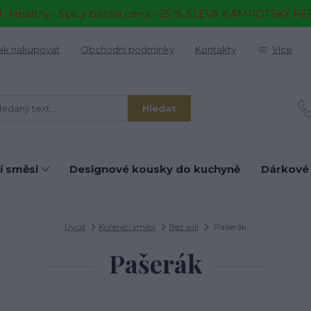
il · Healthy · Spicy běžná cena –25 % SLEVA KAMPOTSKÝ P
ak nakupovat
Obchodní podmínky
Kontakty
Více
Hledat
í směsi
Designové kousky do kuchyně
Dárkové
Úvod
Kořenící směsi
Bez soli
Pašerák
Pašerák