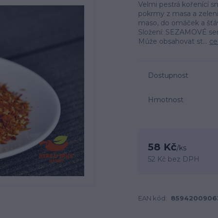
Velmi pestrá kořenící
pokrmy z masa a zelen
maso, do omáček a šťáv
Složení: SEZAMOVÉ sem
Může obsahovat st...
ce
Dostupnost
Hmotnost
58 Kč
/
ks
52 Kč
bez DPH
EAN kód:
8594200906