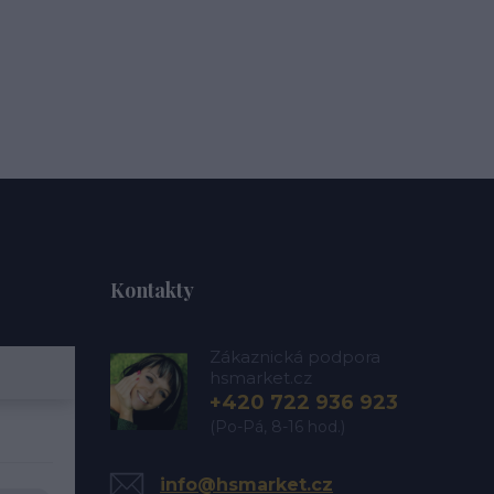
Kontakty
Zákaznická podpora
hsmarket.cz
+420 722 936 923
(Po-Pá, 8-16 hod.)
info@hsmarket.cz