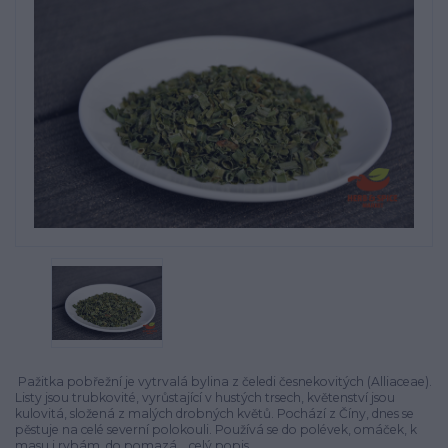
Pažitka pobřežní je vytrvalá bylina z čeledi česnekovitých (Alliaceae).
Listy jsou trubkovité, vyrůstající v hustých trsech, květenství jsou
kulovitá, složená z malých drobných květů. Pochází z Číny, dnes se
pěstuje na celé severní polokouli. Používá se do polévek, omáček, k
masu i rybám, do pomazá...
celý popis