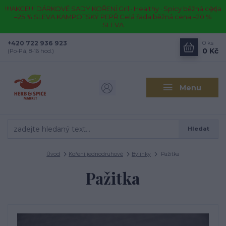
!!!!AKCE!!!! DÁRKOVÉ SADY KOŘENÍ Gril · Healthy · Spicy běžná cena
–25 % SLEVA KAMPOTSKÝ PEPŘ Celá řada běžná cena –20 %
SLEVA
+420 722 936 923
0
ks
0 Kč
(Po-Pá, 8-16 hod.)
Menu
Hledat
Úvod
Koření jednodruhové
Bylinky
Pažitka
Pažitka