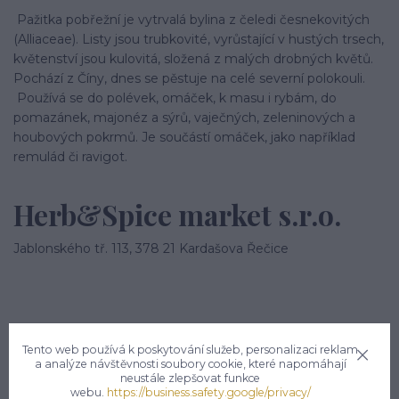
Pažitka pobřežní je vytrvalá bylina z čeledi česnekovitých
(Alliaceae). Listy jsou trubkovité, vyrůstající v hustých trsech,
květenství jsou kulovitá, složená z malých drobných květů.
Pochází z Číny, dnes se pěstuje na celé severní polokouli.
Používá se do polévek, omáček, k masu i rybám, do
pomazánek, majonéz a sýrů, vaječných, zeleninových a
houbových pokrmů. Je součástí omáček, jako například
remulád či ravigot.
Herb&Spice market s.r.o.
Jablonského tř. 113, 378 21 Kardašova Řečice
Tento web používá k poskytování služeb, personalizaci reklam
a analýze návštěvnosti soubory cookie, které napomáhají
Potřebujete poradit?
neustále zlepšovat funkce
webu.
https://business.safety.google/privacy/