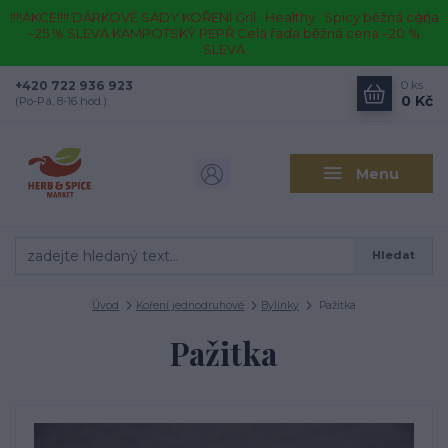
!!!!AKCE!!!! DÁRKOVÉ SADY KOŘENÍ Gril · Healthy · Spicy běžná cena
–25 % SLEVA KAMPOTSKÝ PEPŘ Celá řada běžná cena –20 %
SLEVA
+420 722 936 923
0
ks
0 Kč
(Po-Pá, 8-16 hod.)
Menu
Hledat
Úvod
Koření jednodruhové
Bylinky
Pažitka
Pažitka