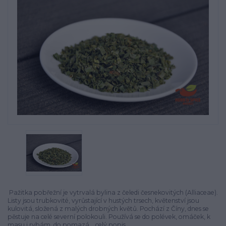
Pažitka pobřežní je vytrvalá bylina z čeledi česnekovitých (Alliaceae).
Listy jsou trubkovité, vyrůstající v hustých trsech, květenství jsou
kulovitá, složená z malých drobných květů. Pochází z Číny, dnes se
pěstuje na celé severní polokouli. Používá se do polévek, omáček, k
masu i rybám, do pomazá...
celý popis