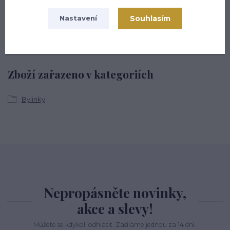
Zákaznická podpora hsmarket.cz
+420 722 936 923
Souhlasím
Nastavení
(Po-Pá, 8-16 hod.)
info@hsmarket.cz
Zboží zařazeno v kategoriích
Bylinky
Nepropásněte novinky,
akce a slevy!
Můžete se kdykoli odhlásit. Zasíláme jednou za 14 dní.