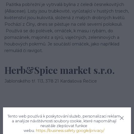
Pažitka pobřežní je vytrvalá bylina z čeledi česnekovitých
(Alliaceae). Listy jsou trubkovité, vyrůstající v hustých trsech,
květenství jsou kulovitá, složená z malých drobných květů.
Pochází z Číny, dnes se pěstuje na celé severní polokouli.
Používá se do polévek, omáček, k masu i rybám, do
pomazánek, majonéz a sýrů, vaječných, zeleninových a
houbových pokrmů. Je součástí omáček, jako například
remulád či ravigot.
Herb&Spice market s.r.o.
Jablonského tř. 113, 378 21 Kardašova Řečice
Tento web používá k poskytování služeb, personalizaci reklam
a analýze návštěvnosti soubory cookie, které napomáhají
Potřebujete poradit?
neustále zlepšovat funkce
webu.
https://business.safety.google/privacy/