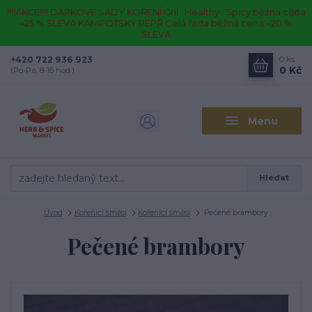
!!!!AKCE!!!! DÁRKOVÉ SADY KOŘENÍ Gril · Healthy · Spicy běžná cena
–25 % SLEVA KAMPOTSKÝ PEPŘ Celá řada běžná cena –20 %
SLEVA
+420 722 936 923
0
ks
0 Kč
(Po-Pá, 8-16 hod.)
Menu
Hledat
Úvod
Kořenící směsi
Kořenící směsi
Pečené brambory
Pečené brambory