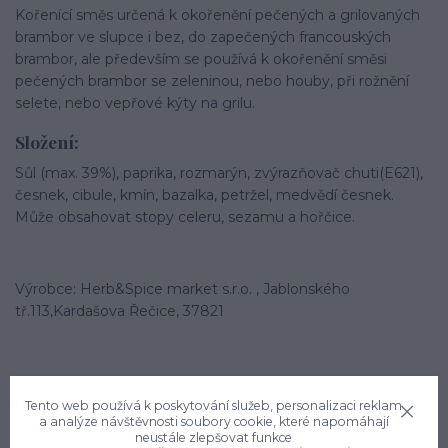
Kořenící směs určená k okořenění pečených a grilovaných
brambor ve slupce i bez, do zapečených francouských
brambor, ale především se používá k okořenění směsi
pečených brambor se zeleninou, nebo houby, při rožnění
selete, nebo vepřové kýty na grilu.
Složení:
Sůl (max. 39%), paprika, rozmarýn, zvýrazňovač chuti(E621),
česnek, cibule, kmín, bazalka, petržel, medvědí česnek.
Může obsahovat stopy celeru, sezamu a hořčice.
Výrobce: Herb&Spice market s.r.o. , Jablonského
tř.113,Kardašova Řečice, 37821
Tento web používá k poskytování služeb, personalizaci reklam
a analýze návštěvnosti soubory cookie, které napomáhají
neustále zlepšovat funkce