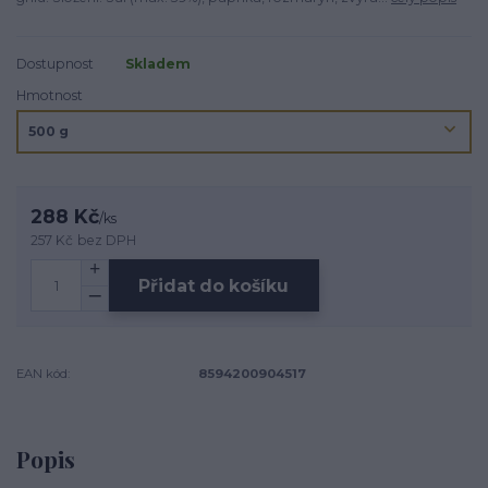
Dostupnost
Skladem
Hmotnost
288 Kč
/
ks
257 Kč
bez DPH
Přidat do košíku
EAN kód:
8594200904517
Popis