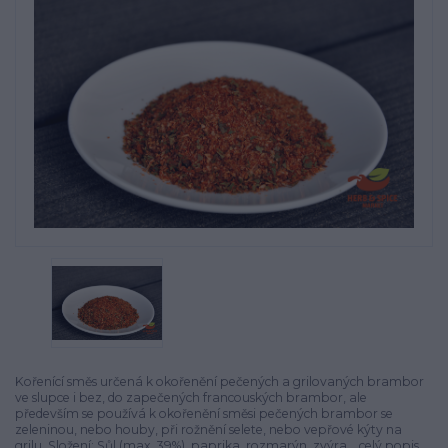
Kořenící směs určená k okořenění pečených a grilovaných brambor
ve slupce i bez, do zapečených francouských brambor, ale
především se používá k okořenění směsi pečených brambor se
zeleninou, nebo houby, při rožnění selete, nebo vepřové kýty na
grilu. Složení: Sůl (max. 39%), paprika, rozmarýn, zvýra...
celý popis