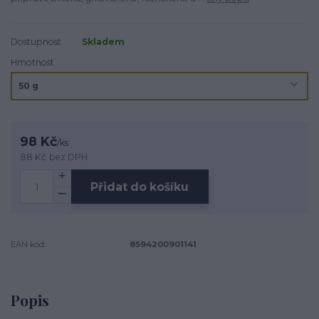
Dostupnost
Skladem
Hmotnost
98 Kč
/
ks
88 Kč
bez DPH
Přidat do košíku
EAN kód:
8594200901141
Popis