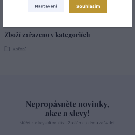
(Po-Pá, 8-16 hod.)
Souhlasím
Nastavení
info@hsmarket.cz
Zboží zařazeno v kategoriích
Koření
Nepropásněte novinky,
akce a slevy!
Můžete se kdykoli odhlásit. Zasíláme jednou za 14 dní.