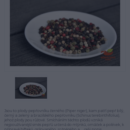
Jsou to plody pepřovníku černého (Piper niger), kam patří pepř bílý,
černý a zelený a brazilského pepřovníku (Schinus terebinthifolius),
jehož plody jsou růžové. Smícháním těchto plodů vzniká
nejpoužívanější směs pepřů určená do mlýnků, omáček a polévek, k
přípravě bifteků, grilovaného, rožněného a ...
celý popis