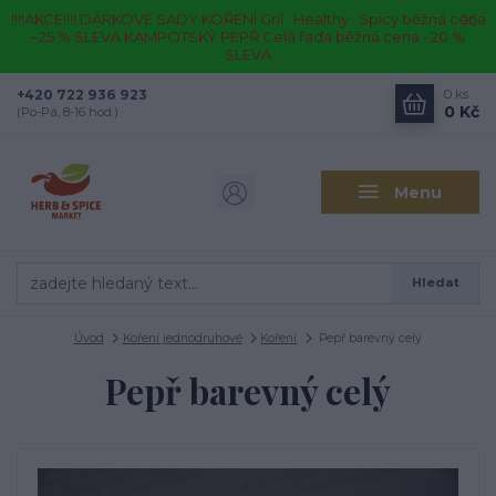
!!!!AKCE!!!! DÁRKOVÉ SADY KOŘENÍ Gril · Healthy · Spicy běžná cena
–25 % SLEVA KAMPOTSKÝ PEPŘ Celá řada běžná cena –20 %
SLEVA
+420 722 936 923
0
ks
0 Kč
(Po-Pá, 8-16 hod.)
Menu
Hledat
Úvod
Koření jednodruhové
Koření
Pepř barevný celý
Pepř barevný celý