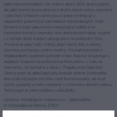
také nejrozšířenějších. (Je známo skoro 1600 druhů pepře,
ale jako koření se používá asi 6 druhů, které rostou zejména
v jižní Asii.) V historii vaření jsou o pepři zmínky již v
nejstarších písemných památkách staroindických. Staří
Římané si pepř jako koření neobyčejně oblíbili a na
hostinách boháčů nesmělo toto drahé koření nikdy chybět.
I v nynější době si pepř udržuje prim na světovém trhu.
Používá se pepř celý i mletý, pepř černý, bílý a zelený.
Všechny pocházejí z jedné rostliny. Původně pochází z
Malabarského pobřeží východní Indie. Nejvíce se pěstuje v
asijských tropech na poloostrově Moluckém, v Indii, ve
Vietnamu, na Sumatře a Jávě, v Thajsku a na Filipínách.
Zelený pepř se sklízí když jsou bobule zelené (nedozrálé).
Na rozdíl od pepře černého není fermentovaný, ale buď
rychle usušený a nebo naložený v octě nebo slaném nálevu.
Tento pepř je velmi oblíben u labužníků.
Výrobce: Herb&Spice market s.r.o. , Jablonského
tř.113,Kardašova Řečice, 37821