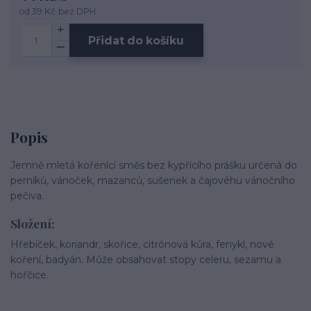
od
39 Kč
bez DPH
Přidat do košíku
Popis
Jemně mletá kořenící směs bez kypřícího prášku určená do
perníků, vánoček, mazanců, sušenek a čajovéhu vánočního
pečiva.
Složení:
Hřebíček, koriandr, skořice, citrónová kůra, fenykl, nové
koření, badyán. Může obsahovat stopy celeru, sezamu a
hořčice.