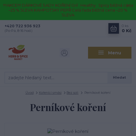
!!!!AKCE!!!! DÁRKOVÉ SADY KOŘENÍ Gril · Healthy · Spicy běžná cena
–25 % SLEVA KAMPOTSKÝ PEPŘ Celá řada běžná cena –20 %
SLEVA
+420 722 936 923
0
ks
0 Kč
(Po-Pá, 8-16 hod.)
Menu
Hledat
Úvod
Kořenící směsi
Bez soli
Perníkové koření
Perníkové koření