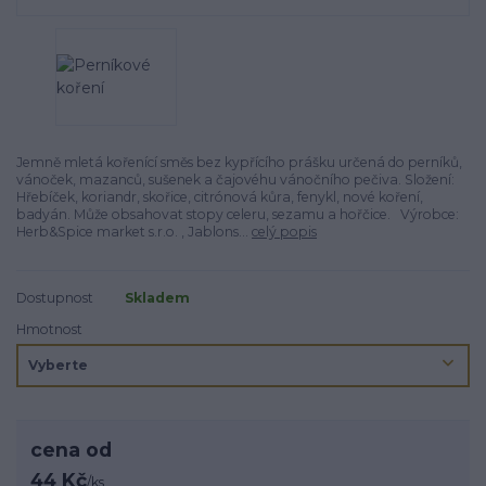
Jemně mletá kořenící směs bez kypřícího prášku určená do perníků,
vánoček, mazanců, sušenek a čajovéhu vánočního pečiva. Složení:
Hřebíček, koriandr, skořice, citrónová kůra, fenykl, nové koření,
badyán. Může obsahovat stopy celeru, sezamu a hořčice. Výrobce:
Herb&Spice market s.r.o. , Jablons...
celý popis
Dostupnost
Skladem
Hmotnost
cena od
44 Kč
/
ks