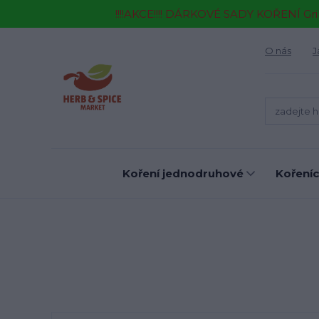
!!!!AKCE!!!! DÁRKOVÉ SADY KOŘENÍ Gr
O nás
J
Koření jednodruhové
Kořeníc