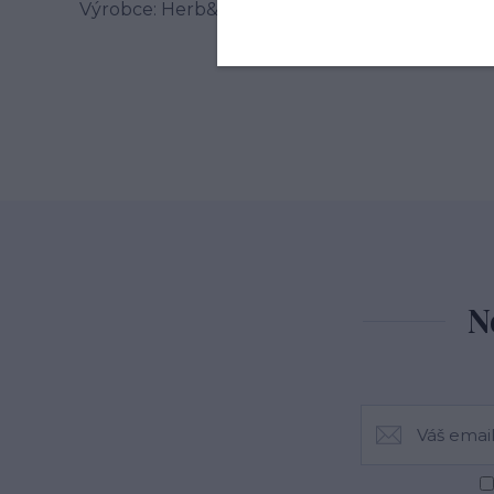
Výrobce: Herb&Spice market s.r.o. , Jablonského
N