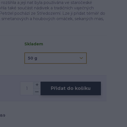
ozšířila a její nať byla používána ve staročeské
ila také součást nádivek a tradičních vaječných
Petržel pochází ze Středozemí. Lze ji přidat téměř do
, smetanových a houbových omáček, sekaných mas,
Skladem
Přidat do košíku
189