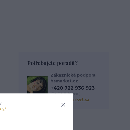
Potřebujete poradit?
Zákaznická podpora
hsmarket.cz
+420 722 936 923
(Po-Pá, 8-16 hod.)
info@hsmarket.cz
y
cy/
Zboží zařazeno v