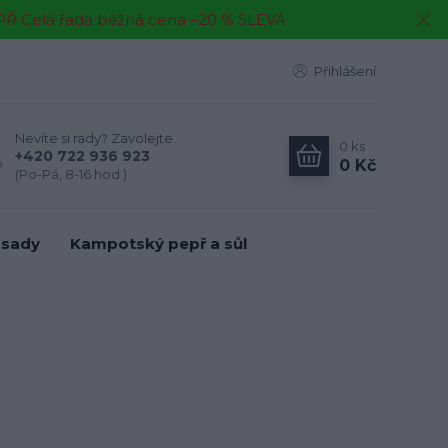
EPŘ Celá řada běžná cena –20 % SLEVA
Přihlášení
Nevíte si rady? Zavolejte.
0
ks
+420 722 936 923
0 Kč
(Po-Pá, 8-16 hod.)
 sady
Kampotský pepř a sůl