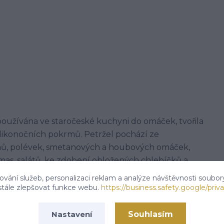
a používána ve staročeské kuchyni do omáček, tvořila
elikonočních pokrmů. Petržel pochází ze
rmů, polévek, smetanových a houbových omáček,
as, salátů, ke zdobení obložených chlebíčků a
ých knedlíků. V úměrných dávkách je petrželka
vání služeb, personalizaci reklam a analýze návštěvnosti soubor
noha národů.
stále zlepšovat funkce webu.
https://business.safety.google/priva
Souhlasím
Nastavení