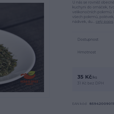
U nás se rovněž obecně r
kuchyni do omáček, tvoř
velikonočních pokrmů. 
všech pokrmů, polévek
nádivek, du...
celý popis
Dostupnost
Hmotnost
35 Kč
/
ks
31 Kč
bez DPH
EAN kód:
8594200901