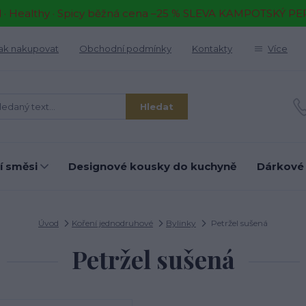
il · Healthy · Spicy běžná cena –25 % SLEVA KAMPOTSKÝ P
ak nakupovat
Obchodní podmínky
Kontakty
Více
Hledat
í směsi
Designové kousky do kuchyně
Dárkové
Úvod
Koření jednodruhové
Bylinky
Petržel sušená
Petržel sušená