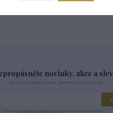
 tř.113,Kardašova Řečice, 37821
epropásněte novinky, akce a slev
Můžete se kdykoli odhlásit. Zasíláme jednou za 14 dní.
P
Souhlasím se
zpracováním osobních údajů
za účelem rozesílky newsletteru.