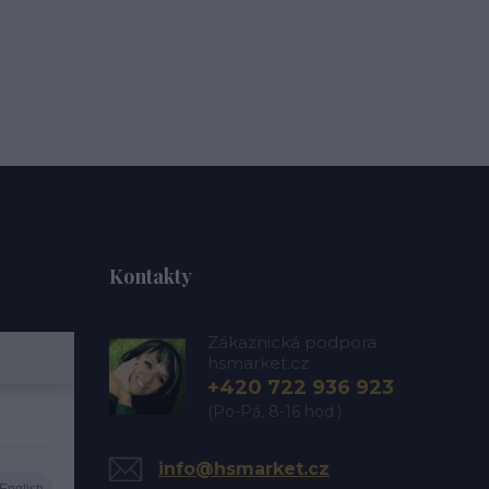
Kontakty
Zákaznická podpora
hsmarket.cz
+420 722 936 923
(Po-Pá, 8-16 hod.)
info@hsmarket.cz