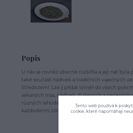
Popis
U nás se rovněž obecně rozšířila a její nať byl
také součást nádivek a tradičních vaječných v
Středozemí. Lze ji přidat téměř do všech pok
sekaných mas, nádivek, dušených a pečených m
různých lahůdek, i lžíci nebo dvě do houskov
Tento web používá k poskyto
každodenní zdravou součástí jídel kuchyní m
cookie, které napomáhají neu