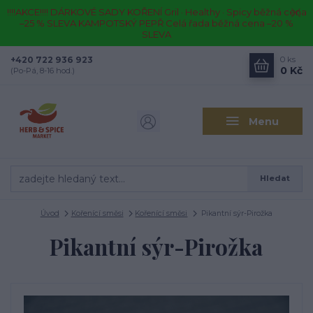
!!!!AKCE!!!! DÁRKOVÉ SADY KOŘENÍ Gril · Healthy · Spicy běžná cena
–25 % SLEVA KAMPOTSKÝ PEPŘ Celá řada běžná cena –20 %
SLEVA
+420 722 936 923
0
ks
0 Kč
(Po-Pá, 8-16 hod.)
Menu
Hledat
Úvod
Kořenící směsi
Kořenící směsi
Pikantní sýr-Pirožka
Pikantní sýr-Pirožka