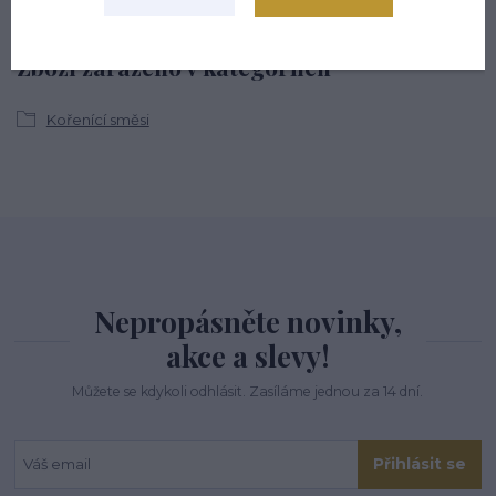
Zboží zařazeno v kategoriích
Kořenící směsi
Nepropásněte novinky,
akce a slevy!
Můžete se kdykoli odhlásit. Zasíláme jednou za 14 dní.
Přihlásit se