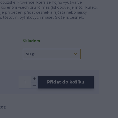
ncouzské Provence, která se hojně využívá ve
kořenění všech druhů mas ((skopové, jehněčí, kuřecí,
í je při pečení přidat česnek a rajčata nebo rajský
tů, těstovin, bylinkových másel. Složení: česnek,
Skladem
Přidat do košíku
202