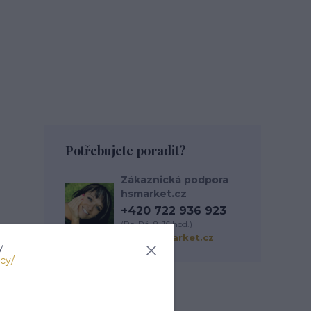
Potřebujete poradit?
Zákaznická podpora
hsmarket.cz
+420 722 936 923
(Po-Pá, 8-16 hod.)
info@hsmarket.cz
y
cy/
Zboží zařazeno v