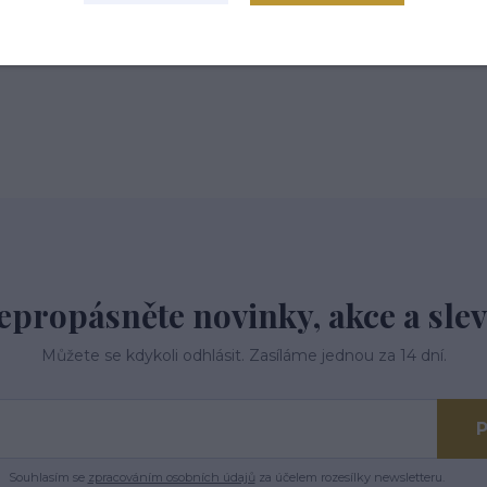
 tř.113,Kardašova Řečice, 37821
epropásněte novinky, akce a slev
Můžete se kdykoli odhlásit. Zasíláme jednou za 14 dní.
P
Souhlasím se
zpracováním osobních údajů
za účelem rozesílky newsletteru.