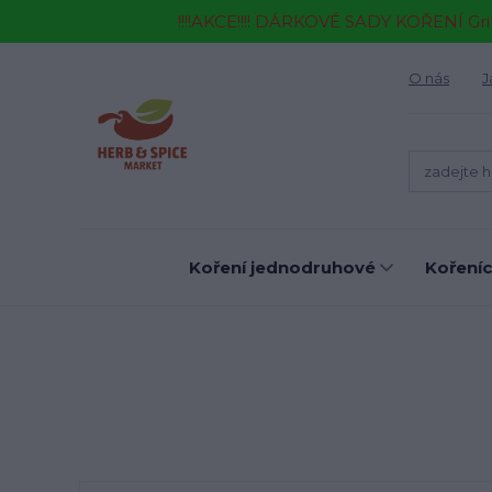
!!!!AKCE!!!! DÁRKOVÉ SADY KOŘENÍ Gr
O nás
J
Koření jednodruhové
Kořeníc