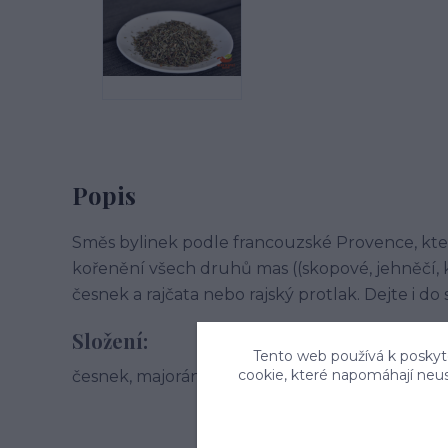
Popis
Směs bylinek podle francouzské Provence, kte
kořenění všech druhů mas ((skopové, jehněčí, kuř
česnek a rajčata nebo rajský protlak. Dejte i do 
Složení:
Tento web používá k poskyto
cookie, které napomáhají neu
česnek, majoránka, rozmarýn, bazalka, saturejk