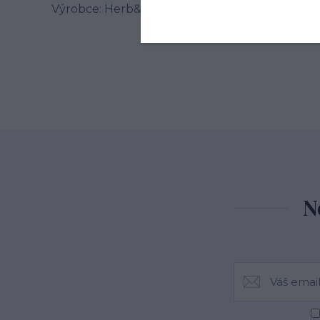
Výrobce: Herb&Spice market s.r.o. , Jablonského
N