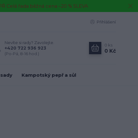
EPŘ Celá řada běžná cena –20 % SLEVA
Přihlášení
Nevíte si rady? Zavolejte.
0
ks
+420 722 936 923
0 Kč
(Po-Pá, 8-16 hod.)
 sady
Kampotský pepř a sůl