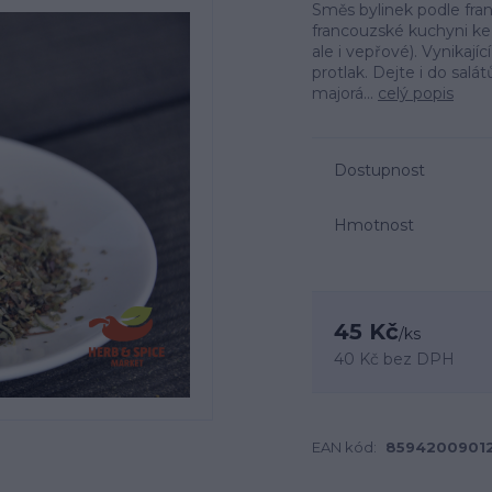
Směs bylinek podle fra
francouzské kuchyni ke 
ale i vepřové). Vynikajíc
protlak. Dejte i do salá
majorá...
celý popis
Dostupnost
Hmotnost
45 Kč
/
ks
40 Kč
bez DPH
EAN kód:
8594200901