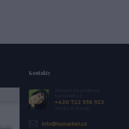
Kontakty
Zákaznická podpora
hsmarket.cz
+420 722 936 923
(Po-Pá, 8-16 hod.)
info@hsmarket.cz