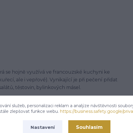
rá se hojně využívá ve francouzské kuchyni ke
ecí, ale i vepřové). Vynikající je při pečení přidat
salátů, těstovin, bylinkových másel.
vání služeb, personalizaci reklam a analýze návštěvnosti soubor
stále zlepšovat funkce webu.
https://business.safety.google/priva
a. Může obsahovat stopy celeru, sezamu a hořčice.
Souhlasím
Nastavení