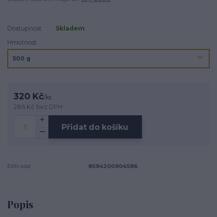
Dostupnost
Skladem
Hmotnost
320 Kč
/
ks
286 Kč
bez DPH
Přidat do košíku
EAN kód:
8594200904586
Popis