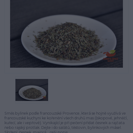
Směs bylinek podle francouzské Provence, která se hojně využívá ve
francouzské kuchyni ke kořenění všech druhů mas ((skopové, jehněčí,
kuřecí, ale i vepřové). Vynikající je při pečení přidat česnek a rajčata
nebo rajský protlak. Dejte i do salátů, těstovin, bylinkových másel.
Složení: česnek, majorá...
celý popis