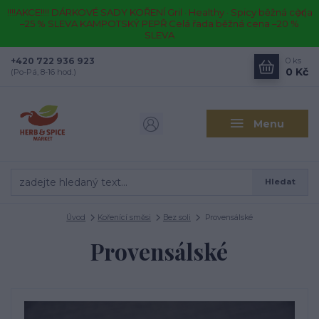
!!!!AKCE!!!! DÁRKOVÉ SADY KOŘENÍ Gril · Healthy · Spicy běžná cena
–25 % SLEVA KAMPOTSKÝ PEPŘ Celá řada běžná cena –20 %
SLEVA
+420 722 936 923
0
ks
0 Kč
(Po-Pá, 8-16 hod.)
Menu
Hledat
Úvod
Kořenící směsi
Bez soli
Provensálské
Provensálské