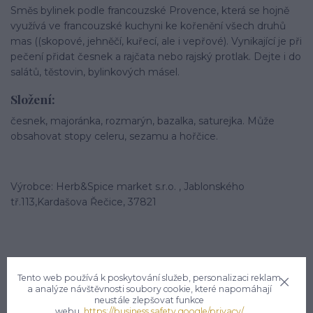
Směs bylinek podle francouzské Provence, která se hojně
využívá ve francouzské kuchyni ke kořenění všech druhů
mas ((skopové, jehněčí, kuřecí, ale i vepřové). Vynikající je při
pečení přidat česnek a rajčata nebo rajský protlak. Dejte i do
salátů, těstovin, bylinkových másel.
Složení:
česnek, majoránka, rozmarýn, bazalka, saturejka. Může
obsahovat stopy celeru, sezamu a hořčice.
Výrobce: Herb&Spice market s.r.o. , Jablonského
tř.113,Kardašova Řečice, 37821
Tento web používá k poskytování služeb, personalizaci reklam
a analýze návštěvnosti soubory cookie, které napomáhají
neustále zlepšovat funkce
Potřebujete poradit?
webu.
https://business.safety.google/privacy/