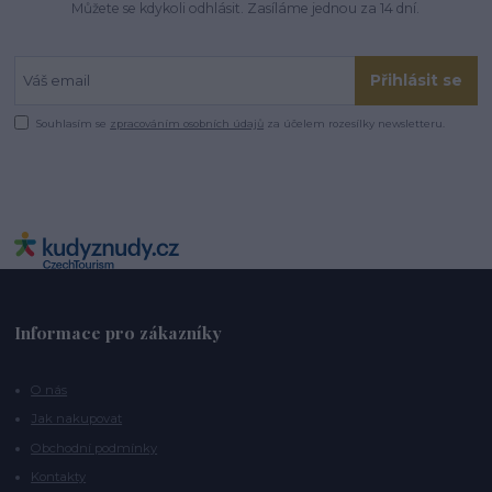
Můžete se kdykoli odhlásit. Zasíláme jednou za 14 dní.
Přihlásit se
Souhlasím se
zpracováním osobních údajů
za účelem rozesílky newsletteru.
Informace pro zákazníky
O nás
Jak nakupovat
Obchodní podmínky
Kontakty