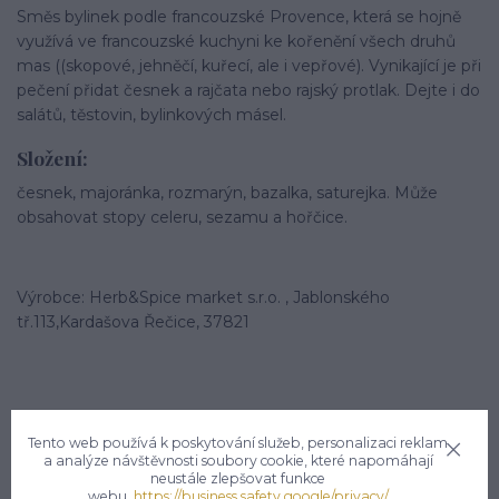
Směs bylinek podle francouzské Provence, která se hojně
využívá ve francouzské kuchyni ke kořenění všech druhů
mas ((skopové, jehněčí, kuřecí, ale i vepřové). Vynikající je při
pečení přidat česnek a rajčata nebo rajský protlak. Dejte i do
salátů, těstovin, bylinkových másel.
Složení:
česnek, majoránka, rozmarýn, bazalka, saturejka. Může
obsahovat stopy celeru, sezamu a hořčice.
Výrobce: Herb&Spice market s.r.o. , Jablonského
tř.113,Kardašova Řečice, 37821
Tento web používá k poskytování služeb, personalizaci reklam
a analýze návštěvnosti soubory cookie, které napomáhají
neustále zlepšovat funkce
Potřebujete poradit?
webu.
https://business.safety.google/privacy/