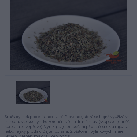
Směs bylinek podle francouzské Provence, která se hojně využívá ve
francouzské kuchyni ke kořenění všech druhů mas ((skopové, jehněčí,
kuřecí, ale i vepřové). Vynikající je při pečení přidat česnek a rajčata
nebo rajský protlak. Dejte i do salátů, těstovin, bylinkových másel.
Složení: česnek, majorá...
celý popis