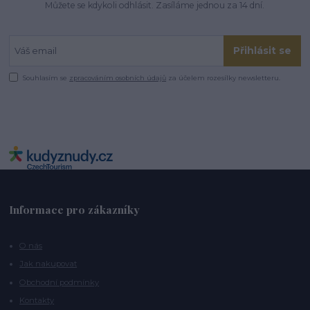
Můžete se kdykoli odhlásit. Zasíláme jednou za 14 dní.
Přihlásit se
Souhlasím se
zpracováním osobních údajů
za účelem rozesílky newsletteru.
Informace pro zákazníky
O nás
Jak nakupovat
Obchodní podmínky
Kontakty