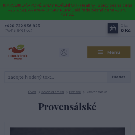
!!!!AKCE!!!! DÁRKOVÉ SADY KOŘENÍ Gril · Healthy · Spicy běžná cena
–25 % SLEVA KAMPOTSKÝ PEPŘ Celá řada běžná cena –20 %
SLEVA
+420 722 936 923
0
ks
0 Kč
(Po-Pá, 8-16 hod.)
Menu
Hledat
Úvod
Kořenící směsi
Bez soli
Provensálské
Provensálské