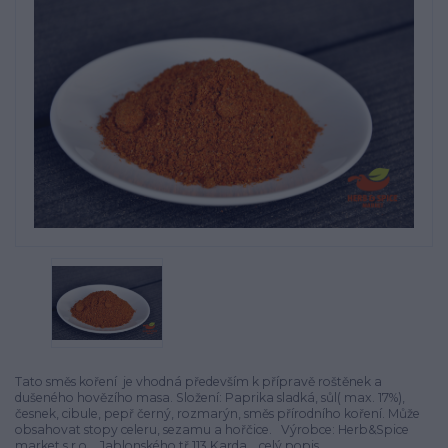
Tato směs koření je vhodná především k přípravě roštěnek a
dušeného hovězího masa. Složení: Paprika sladká, sůl( max. 17%),
česnek, cibule, pepř černý, rozmarýn, směs přírodního koření. Může
obsahovat stopy celeru, sezamu a hořčice. Výrobce: Herb&Spice
market s.r.o. , Jablonského tř.113,Karda...
celý popis