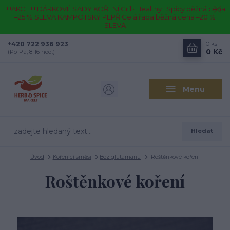
!!!!AKCE!!!! DÁRKOVÉ SADY KOŘENÍ Gril · Healthy · Spicy běžná cena
–25 % SLEVA KAMPOTSKÝ PEPŘ Celá řada běžná cena –20 %
SLEVA
+420 722 936 923
0
ks
0 Kč
(Po-Pá, 8-16 hod.)
Menu
Hledat
Úvod
Kořenící směsi
Bez glutamanu
Roštěnkové koření
Roštěnkové koření