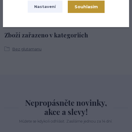
(Po-Pá, 8-16 hod.)
Souhlasím
Nastavení
info@hsmarket.cz
Zboží zařazeno v kategoriích
Bez glutamanu
Nepropásněte novinky,
akce a slevy!
Můžete se kdykoli odhlásit. Zasíláme jednou za 14 dní.