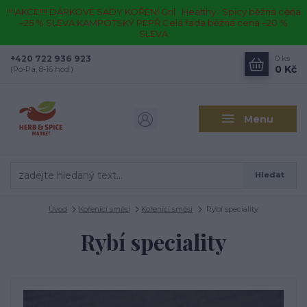
!!!!AKCE!!!! DÁRKOVÉ SADY KOŘENÍ Gril · Healthy · Spicy běžná cena
–25 % SLEVA KAMPOTSKÝ PEPŘ Celá řada běžná cena –20 %
SLEVA
+420 722 936 923
0
ks
0 Kč
(Po-Pá, 8-16 hod.)
Menu
Hledat
Úvod
Kořenící směsi
Kořenící směsi
Rybí speciality
Rybí speciality