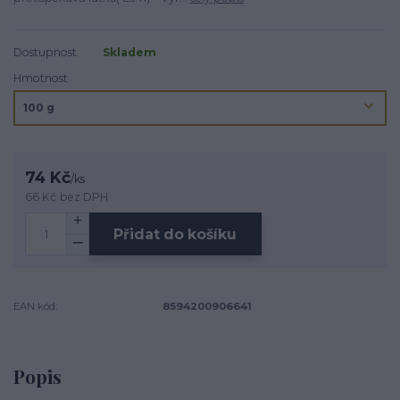
Dostupnost
Skladem
Hmotnost
74 Kč
/
ks
66 Kč
bez DPH
Přidat do košíku
EAN kód:
8594200906641
Popis