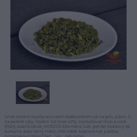
Směs vhodná na přípravu všech sladkovodních ryb na grilu, pánvi, či
na pečené ryby. Složení: Sůl (max.42%), zvýrazňovač chuti a vůně
(E621), sušená cibule, HOŘČICE bílá mletá, cukr, petržel, bobkový list,
kurkuma, pepř černý mletý, chilli mleté, koprová nať, pažitka,
protispékavá látka( E341). Výr...
celý popis