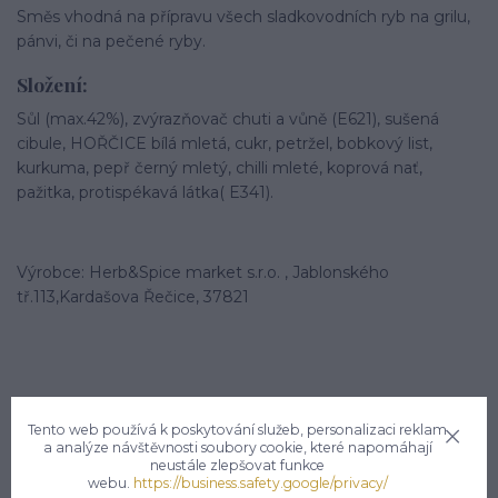
Směs vhodná na přípravu všech sladkovodních ryb na grilu,
pánvi, či na pečené ryby.
Složení:
Sůl (max.42%), zvýrazňovač chuti a vůně (E621), sušená
cibule, HOŘČICE bílá mletá, cukr, petržel, bobkový list,
kurkuma, pepř černý mletý, chilli mleté, koprová nať,
pažitka, protispékavá látka( E341).
Výrobce: Herb&Spice market s.r.o. , Jablonského
tř.113,Kardašova Řečice, 37821
Tento web používá k poskytování služeb, personalizaci reklam
a analýze návštěvnosti soubory cookie, které napomáhají
Potřebujete poradit?
neustále zlepšovat funkce
webu.
https://business.safety.google/privacy/
Zákaznická podpora hsmarket.cz