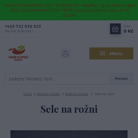
!!!!AKCE!!!! DÁRKOVÉ SADY KOŘENÍ Gril · Healthy · Spicy běžná cena
–25 % SLEVA KAMPOTSKÝ PEPŘ Celá řada běžná cena –20 %
SLEVA
+420 722 936 923
0
ks
0 Kč
(Po-Pá, 8-16 hod.)
Menu
Hledat
Úvod
Kořenící směsi
Kořenící směsi
Sele na rožni
Sele na rožni