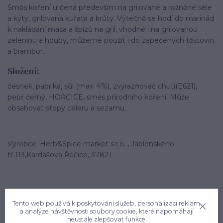
Směs koření určená především na grilované a rožněné sele
a kýty, grilovaná kuřata a krůty. Výtečně se hodí do marinád
k nakládání masa a špízů na gril, vhodné i na grilovanou
zeleninu a houby, můžeme použít i do zapečených těstovin
a brambor.
Složení:
česnek, paprika, sůl (max. 4%), zvýrazňovač chuti(E621),
pepř černý, HOŘČICE, směs přírodního koření. Může
obsahovat stopy celeru a sezamu.
Výrobce: Herb&Spice market s.r.o. , Jablonského
tř.113,Kardašova Řečice, 37821
Tento web používá k poskytování služeb, personalizaci reklam
a analýze návštěvnosti soubory cookie, které napomáhají
neustále zlepšovat funkce