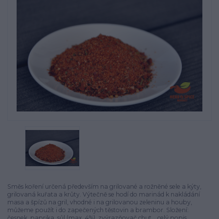
Směs koření určená především na grilované a rožněné sele a kýty,
grilovaná kuřata a krůty. Výtečně se hodí do marinád k nakládání
masa a špízů na gril, vhodné i na grilovanou zeleninu a houby,
můžeme použít i do zapečených těstovin a brambor. Složení:
česnek, paprika, sůl (max. 4%), zvýrazňovač chut...
celý popis