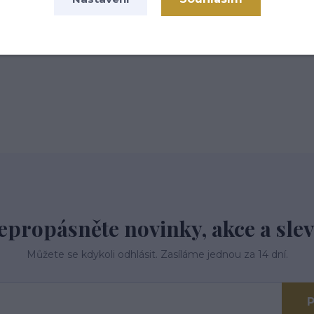
 tř.113,Kardašova Řečice, 37821
epropásněte novinky, akce a slev
Můžete se kdykoli odhlásit. Zasíláme jednou za 14 dní.
P