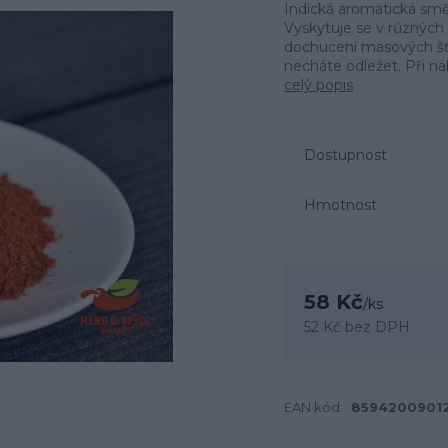
Indická aromatická s
Vyskytuje se v různých v
dochucení masových šťáv 
necháte odležet. Při na
celý popis
Dostupnost
Hmotnost
58 Kč
/
ks
52 Kč
bez DPH
EAN kód:
8594200901