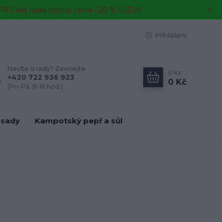
EPŘ Celá řada běžná cena –20 % SLEVA
Přihlášení
Nevíte si rady? Zavolejte.
0
ks
+420 722 936 923
0 Kč
(Po-Pá, 8-16 hod.)
 sady
Kampotský pepř a sůl