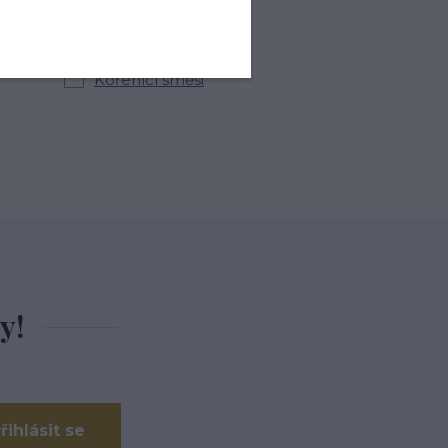
kategoriích
Kořenící směsi
y!
řihlásit se