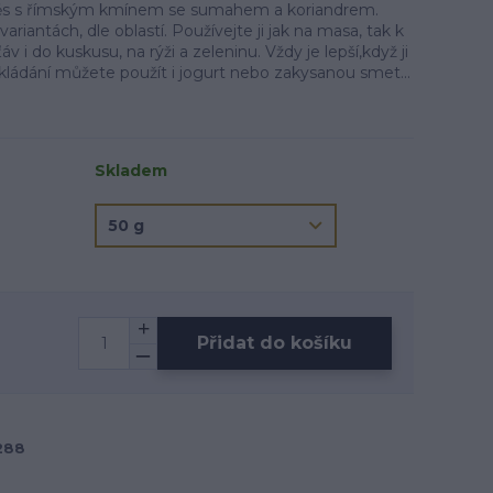
měs s římským kmínem se sumahem a koriandrem.
ariantách, dle oblastí. Používejte ji jak na masa, tak k
i do kuskusu, na rýži a zeleninu. Vždy je lepší,když ji
kládání můžete použít i jogurt nebo zakysanou smet...
Skladem
Přidat do košíku
288