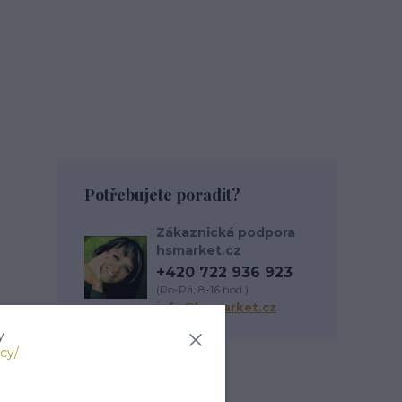
Potřebujete poradit?
Zákaznická podpora
hsmarket.cz
+420 722 936 923
(Po-Pá, 8-16 hod.)
info@hsmarket.cz
y
cy/
Zboží zařazeno v