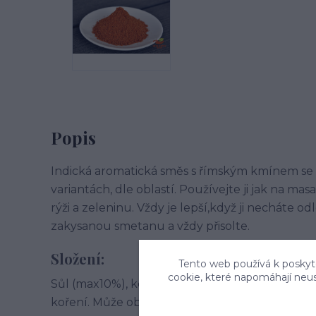
Popis
Indická aromatická směs s římským kmínem se
variantách, dle oblastí. Používejte ji jak na m
rýži a zeleninu. Vždy je lepší,když ji necháte o
zakysanou smetanu a vždy přisolte.
Složení:
Tento web používá k poskyto
cookie, které napomáhají neu
Sůl (max10%), koriandr, zvýrazňovač chuti(E621
koření. Může obsahovat stopy celeru, sezamu a