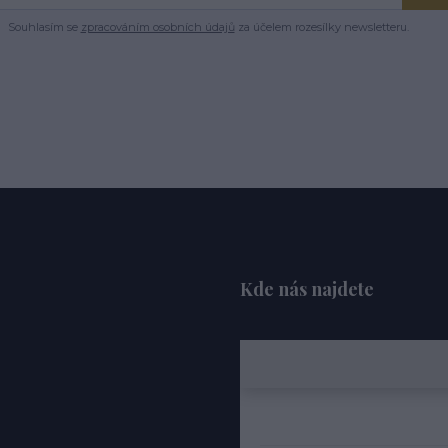
Souhlasím se
zpracováním osobních údajů
za účelem rozesílky newsletteru.
Kde nás najdete