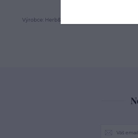
Výrobce: Herb&Spice market s.r.o. , Jablonského
N