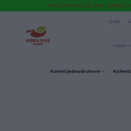
!!!!AKCE!!!! DÁRKOVÉ SADY KOŘENÍ Gr
O nás
J
Koření jednodruhové
Kořeníc