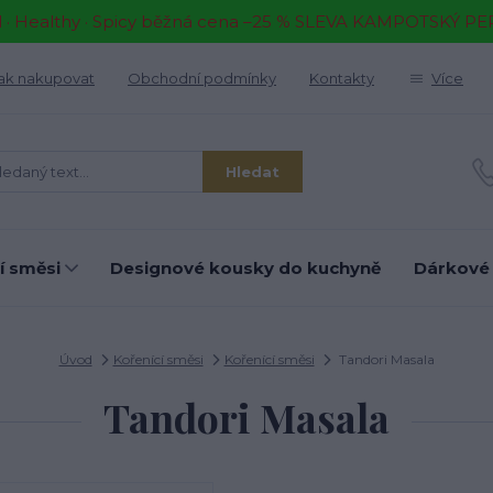
il · Healthy · Spicy běžná cena –25 % SLEVA KAMPOTSKÝ P
ak nakupovat
Obchodní podmínky
Kontakty
Více
Hledat
í směsi
Designové kousky do kuchyně
Dárkové
Úvod
Kořenící směsi
Kořenící směsi
Tandori Masala
Tandori Masala