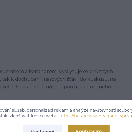
 sumahem a koriandrem. Vyskytuje se v různých
asa, tak k dochucení masových šťáv i do kuskusu, na
dležet. Při nakládání můžete použít i jogurt nebo
vání služeb, personalizaci reklam a analýze návštěvnosti soubor
stále zlepšovat funkce webu.
https://business.safety.google/priva
), římský kmín, sumah, česnek, směs přírodního
 hořčice.
Souhlasím
Nastavení