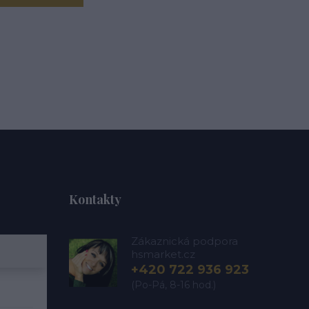
Kontakty
Zákaznická podpora
hsmarket.cz
+420 722 936 923
(Po-Pá, 8-16 hod.)