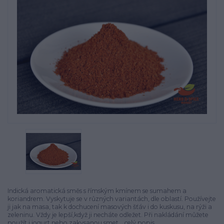
Indická aromatická směs s římským kmínem se sumahem a
koriandrem. Vyskytuje se v různých variantách, dle oblastí. Používejte
ji jak na masa, tak k dochucení masových šťáv i do kuskusu, na rýži a
zeleninu. Vždy je lepší,když ji necháte odležet. Při nakládání můžete
použít i jogurt nebo zakysanou smet...
celý popis