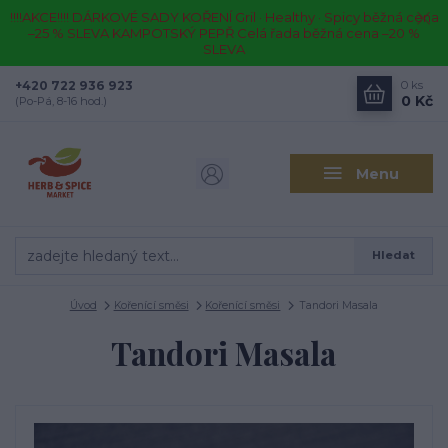
!!!!AKCE!!!! DÁRKOVÉ SADY KOŘENÍ Gril · Healthy · Spicy běžná cena
–25 % SLEVA KAMPOTSKÝ PEPŘ Celá řada běžná cena –20 %
SLEVA
+420 722 936 923
0
ks
0 Kč
(Po-Pá, 8-16 hod.)
Menu
Hledat
Úvod
Kořenící směsi
Kořenící směsi
Tandori Masala
Tandori Masala