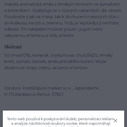
Indická aromatická směs s římským kmínem se sumahem
a koriandrem. Vyskytuje se v různých variantách, dle oblastí.
Používejte ji jak na masa, tak k dochucení masových šťáv i
do kuskusu, na rýži a zeleninu. Vždy je lepší,když ji necháte
odležet. Při nakládání můžete použít i jogurt nebo
zakysanou smetanu a vždy přisolte.
Složení:
Sůl (max10%), koriandr, zvýrazňovač chuti(E621), římský
kmín, sumah, česnek, směs přírodního koření. Může
obsahovat stopy celeru, sezamu a hořčice.
Výrobce: Herb&Spice market s.r.o. , Jablonského
tř.113,Kardašova Řečice, 37821
Tento web používá k poskytování služeb, personalizaci reklam
a analýze návštěvnosti soubory cookie, které napomáhají