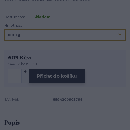
Dostupnost
Skladem
Hmotnost
609 Kč
/
ks
544 Kč
bez DPH
Přidat do košíku
EAN kód:
8594200905798
Popis