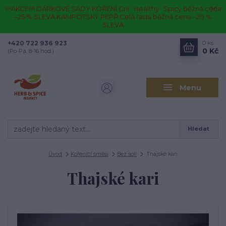
!!!!AKCE!!!! DÁRKOVÉ SADY KOŘENÍ Gril · Healthy · Spicy běžná cena
–25 % SLEVA KAMPOTSKÝ PEPŘ Celá řada běžná cena –20 %
SLEVA
+420 722 936 923
0
ks
0 Kč
(Po-Pá, 8-16 hod.)
Menu
Hledat
Úvod
Kořenící směsi
Bez soli
Thajské kari
Thajské kari