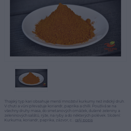
Thajský typ kari obsahuje menší množství kurkumy než indický druh.
V chuti a vůni převažuje koriandr, paprika a chilli. Používá se na
všechny druhy masa, do smetanových omáček, dušené zeleniny a
zeleninových salátů, rýže, na ryby a do některých polévek. Složení:
Kurkuma, koriandr, paprika, zázvor, c...
celý popis