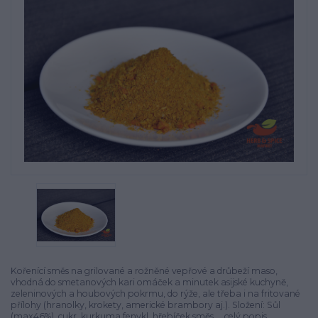
Kořenící směs na grilované a rožněné vepřové a drůbeží maso,
vhodná do smetanových kari omáček a minutek asijské kuchyně,
zeleninových a houbových pokrmu, do rýže, ale třeba i na fritované
přílohy (hranolky, krokety, americké brambory aj.). Složení: Sůl
(max46%), cukr, kurkuma,fenykl, hřebíček,směs ...
celý popis