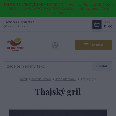
!!!!AKCE!!!! DÁRKOVÉ SADY KOŘENÍ Gril · Healthy · Spicy běžná cena
–25 % SLEVA KAMPOTSKÝ PEPŘ Celá řada běžná cena –20 %
SLEVA
+420 722 936 923
0
ks
0 Kč
(Po-Pá, 8-16 hod.)
Menu
Hledat
Úvod
Kořenící směsi
Bez glutamanu
Thajský gril
Thajský gril