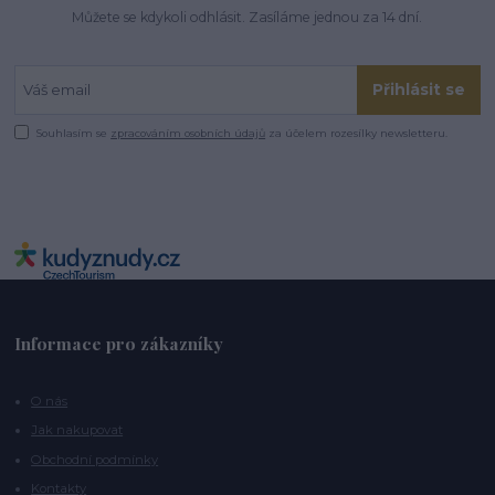
Můžete se kdykoli odhlásit. Zasíláme jednou za 14 dní.
Přihlásit se
Souhlasím se
zpracováním osobních údajů
za účelem rozesílky newsletteru.
Informace pro zákazníky
O nás
Jak nakupovat
Obchodní podmínky
Kontakty