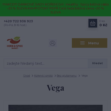
!!!!AKCE!!!! DÁRKOVÉ SADY KOŘENÍ Gril · Healthy · Spicy běžná cena
–25 % SLEVA KAMPOTSKÝ PEPŘ Celá řada běžná cena –20 %
SLEVA
+420 722 936 923
0
ks
0 Kč
(Po-Pá, 8-16 hod.)
Menu
Hledat
Úvod
Kořenící směsi
Bez glutamanu
Vega
Vega