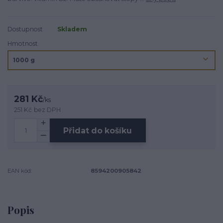
Dostupnost
Skladem
Hmotnost
281 Kč
/
ks
251 Kč
bez DPH
Přidat do košíku
EAN kód:
8594200905842
Popis