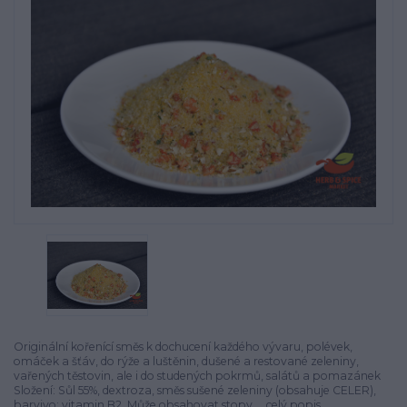
Originální kořenící směs k dochucení každého vývaru, polévek,
omáček a šťáv, do rýže a luštěnin, dušené a restované zeleniny,
vařených těstovin, ale i do studených pokrmů, salátů a pomazánek
Složení: Sůl 55%, dextroza, směs sušené zeleniny (obsahuje CELER),
barvivo: vitamin B2. Může obsahovat stopy ...
celý popis