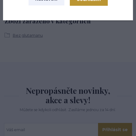
Zboží zařazeno v kategoriích
Bez glutamanu
Nepropásněte novinky,
akce a slevy!
Můžete se kdykoli odhlásit. Zasíláme jednou za 14 dní.
Přihlásit se