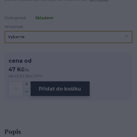
Dostupnost
Skladem
Hmotnost
cena od
47 Kč
/
ks
od
42 Kč
bez DPH
Přidat do košíku
Popis