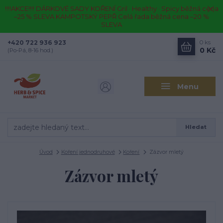
!!!!AKCE!!!! DÁRKOVÉ SADY KOŘENÍ Gril · Healthy · Spicy běžná cena
–25 % SLEVA KAMPOTSKÝ PEPŘ Celá řada běžná cena –20 %
SLEVA
+420 722 936 923
0
ks
0 Kč
(Po-Pá, 8-16 hod.)
Menu
Hledat
Úvod
Koření jednodruhové
Koření
Zázvor mletý
Zázvor mletý