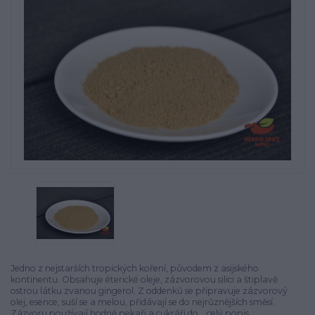
Jedno z nejstarších tropických koření, původem z asijského
kontinentu. Obsahuje éterické oleje, zázvorovou silici a štiplavě
ostrou látku zvanou gingerol. Z oddenků se připravuje zázvorový
olej, esence, suší se a melou, přidávají se do nejrůznějších směsí.
Zázvoru používají hodně pekaři a cukráři do...
celý popis