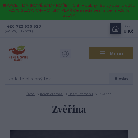
!!!!AKCE!!!! DÁRKOVÉ SADY KOŘENÍ Gril · Healthy · Spicy běžná cena
–25 % SLEVA KAMPOTSKÝ PEPŘ Celá řada běžná cena –20 %
SLEVA
+420 722 936 923
0
ks
0 Kč
(Po-Pá, 8-16 hod.)
Menu
Hledat
Úvod
Kořenící směsi
Bez glutamanu
Zvěřina
Zvěřina