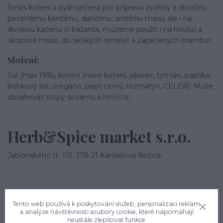
Směs koření a bylin určená pro přípravu zvěřiny a divočiny,
pečenému kančímu, dančímu, srnčímu masu, ale i na
divokou kačenu či bažanta, můžeme použít i na hovězí a
skopové maso, do selských omelet a zapečených brambor.
Složení:
Sůl (max.19%), koření (nové koření, jalovec, tymián, paprika,
bobkový list, oregano, pepř černý, rozmarýn, CELER). Může
obsahovat stopy sezamu a hořčice.
Herb&Spice market s.r.o.
Jablonského tř. 113, 378 21 Kardašova Řečice
Tento web používá k poskytování služeb, personalizaci reklam
a analýze návštěvnosti soubory cookie, které napomáhají
neustále zlepšovat funkce