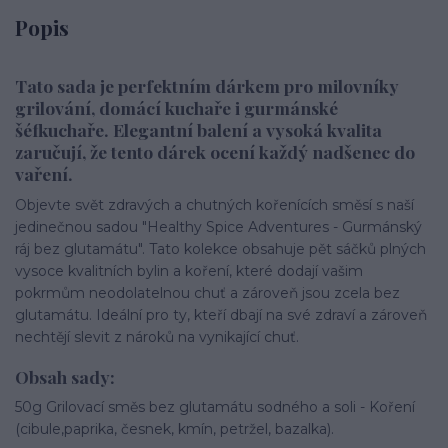
Popis
Tato sada je perfektním dárkem pro milovníky
grilování, domácí kuchaře i gurmánské
šéfkuchaře. Elegantní balení a vysoká kvalita
zaručují, že tento dárek ocení každý nadšenec do
vaření.
Objevte svět zdravých a chutných kořenících směsí s naší
jedinečnou sadou "Healthy Spice Adventures - Gurmánský
ráj bez glutamátu". Tato kolekce obsahuje pět sáčků plných
vysoce kvalitních bylin a koření, které dodají vašim
pokrmům neodolatelnou chuť a zároveň jsou zcela bez
glutamátu. Ideální pro ty, kteří dbají na své zdraví a zároveň
nechtějí slevit z nároků na vynikající chuť.
Obsah sady:
50g Grilovací směs bez glutamátu sodného a soli - Koření
(cibule,paprika, česnek, kmín, petržel, bazalka).