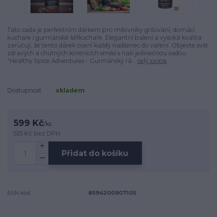
Tato sada je perfektním dárkem pro milovníky grilování, domácí
kuchaře i gurmánské šéfkuchaře. Elegantní balení a vysoká kvalita
zaručují, že tento dárek ocení každý nadšenec do vaření. Objevte svět
zdravých a chutných kořenících směsí s naší jedinečnou sadou
"Healthy Spice Adventures - Gurmánský rá...
celý popis
Dostupnost
skladem
599 Kč
/
ks
535 Kč
bez DPH
Přidat do košíku
EAN kód:
8594200907105