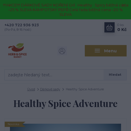
!!!!AKCE!!!! DÁRKOVÉ SADY KOŘENÍ Gril · Healthy · Spicy běžná cena
–25 % SLEVA KAMPOTSKÝ PEPŘ Celá řada běžná cena –20 %
SLEVA
+420 722 936 923
0
ks
0 Kč
(Po-Pá, 8-16 hod.)
Menu
Hledat
Úvod
Dárkové sady
Healthy Spice Adventure
Healthy Spice Adventure
Novinka