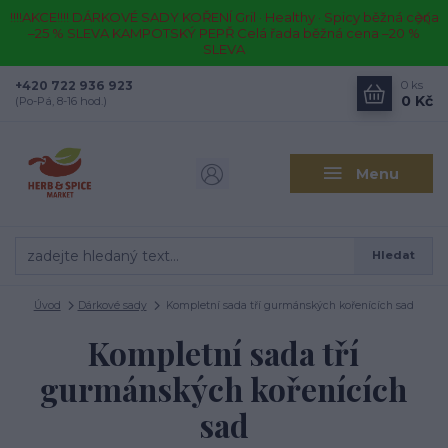
!!!!AKCE!!!! DÁRKOVÉ SADY KOŘENÍ Gril · Healthy · Spicy běžná cena
–25 % SLEVA KAMPOTSKÝ PEPŘ Celá řada běžná cena –20 %
SLEVA
+420 722 936 923
0
ks
0 Kč
(Po-Pá, 8-16 hod.)
Menu
Hledat
Úvod
Dárkové sady
Kompletní sada tří gurmánských kořenících sad
Kompletní sada tří
gurmánských kořenících
sad