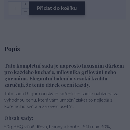
Přidat do košíku
Popis
Tato kompletní sada je naprosto luxusním dárkem
pro každého kuchaře, milovníka grilování nebo
gurmána. Elegantní balení a vysoká kvalita
zaručují, že tento dárek ocení každý.
Tato sada tří gurmánských kořenících sad je nabízena za
výhodnou cenu, která vám umožní získat to nejlepší z
kořenícího světa a zároveň ušetřit.
Obsah sady:
50g BBQ vůně dřeva, brandy a kouře - Sůl max. 30%,