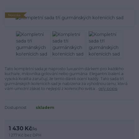
Novinka
Tato kompletní sada je naprosto luxusním dárkem pro každého
kuchaře, milovníka grilování nebo gurmána. Elegantní balení a
vysoká kvalita zaručují, že tento dárek ocení každý. Tato sada tří
gurmánských kořenících sad je nabízena za výhodnou cenu, která
vám umožní získat to nejlepší z kořenícího světa...
celý popis
Dostupnost
skladem
1 430 Kč
/
ks
1 277 Kč
bez DPH