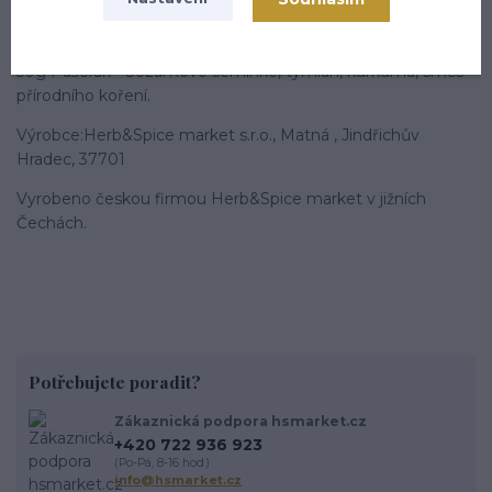
pepř, kmín, cibule, pískavice. Může obsahovat stopy celeru,
sezamu a hořčice.
50g Pašerák - Sezamové semínko, tymián, kurkuma, směs
přírodního koření.
Výrobce:Herb&Spice market s.r.o., Matná , Jindřichův
Hradec, 37701
Vyrobeno českou firmou Herb&Spice market v jižních
Čechách.
Potřebujete poradit?
Zákaznická podpora hsmarket.cz
+420 722 936 923
(Po-Pá, 8-16 hod.)
info@hsmarket.cz