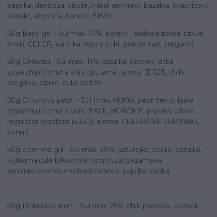
paprika, dextroza, cibule, lněné semínko, bazalka, kvasnicový
extrakt, aromata, barvivo E160c.
50g Baby gril - Sůl max. 10%, koření ( sladká paprika, cibule,
kmín, CELER, karotka, řepný cukr, petržel nať, oregano).
50g Grilovací - Sůl max. 11%, paprika, česnek, látka
zvýrazňující chuť a vůni: glutamát sodný (E 621), chilli,
oregáno, cibule, cukr, petržel.
50g Citronový pepř - Sůl (max.49,9%), pepř černý, látka
zvýrazňující chuť a vůni (E621), HOŘČICE, paprika, cibule,
regulátor kyselosti (E330), aroma, CELEROVÉ SEMÍNKO,
koření.
50g Zelenina gril - Sůl max. 20%, saturejka, cibule, bazalka,
kurkuma,cukr,bílkovinný hydrolyzát,sezamové
semínko,česnek,medvědí česnek, paprika sladká.
50g Drákulova smrt - Sůl max. 25%, chilli papričky, česnek.