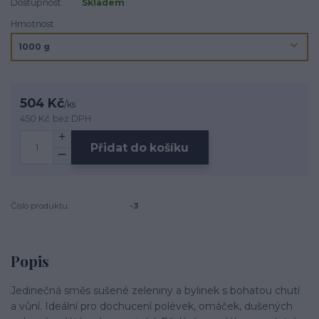
Dostupnost
Skladem
Hmotnost
504 Kč
/
ks
450 Kč
bez DPH
Přidat do košíku
Číslo produktu:
-3
Popis
Jedinečná směs sušené zeleniny a bylinek s bohatou chutí
a vůní. Ideální pro dochucení polévek, omáček, dušených