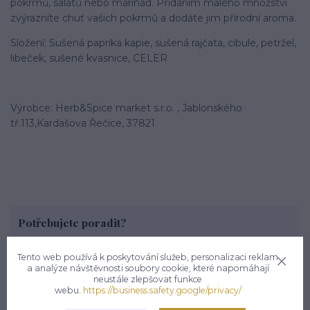
pokrmů, salátů nebo marinád. Přidáním malého množství
zvýrazníte chuť vašich pokrmů a dodáte jim přírodní aroma.
Složení: Sušená paprika kapie, sušená rajčata, cibule, petržel,
libeček, sušené kvasnice, CELER
Výrobce: Herb&Spice market s.r.o. , Jablonského
tř.113,Kardašova Řečice, 37821
Potřebujete poradit?
Zákaznická podpora hsmarket.cz
Tento web používá k poskytování služeb, personalizaci reklam
+420 722 936 923
a analýze návštěvnosti soubory cookie, které napomáhají
(Po-Pá, 8-16 hod.)
neustále zlepšovat funkce
info@hsmarket.cz
webu.
https://business.safety.google/privacy/