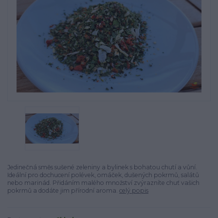
Jedinečná směs sušené zeleniny a bylinek s bohatou chutí a vůní.
Ideální pro dochucení polévek, omáček, dušených pokrmů, salátů
nebo marinád. Přidáním malého množství zvýrazníte chuť vašich
pokrmů a dodáte jim přírodní aroma.
celý popis