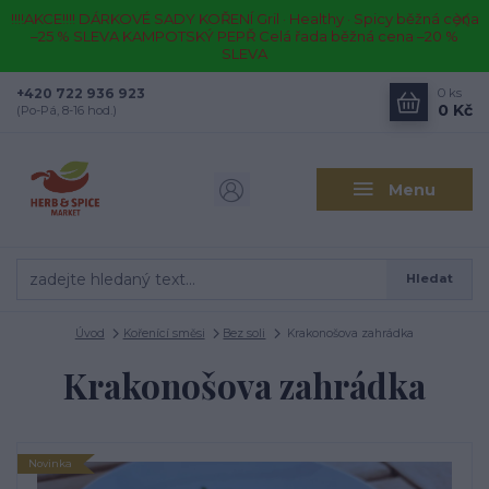
!!!!AKCE!!!! DÁRKOVÉ SADY KOŘENÍ Gril · Healthy · Spicy běžná cena
–25 % SLEVA KAMPOTSKÝ PEPŘ Celá řada běžná cena –20 %
SLEVA
+420 722 936 923
0
ks
0 Kč
(Po-Pá, 8-16 hod.)
Menu
Hledat
Úvod
Kořenící směsi
Bez soli
Krakonošova zahrádka
Krakonošova zahrádka
Novinka