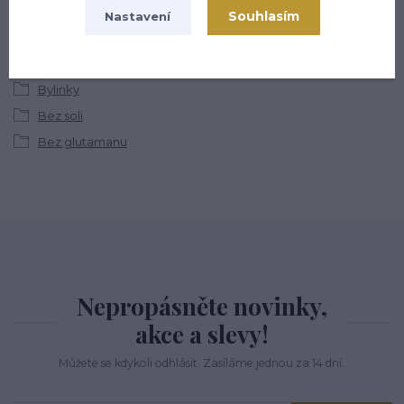
Souhlasím
Nastavení
Zboží zařazeno v kategoriích
Bylinky
Bez soli
Bez glutamanu
Nepropásněte novinky,
akce a slevy!
Můžete se kdykoli odhlásit. Zasíláme jednou za 14 dní.