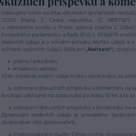
skuzních příspěvků a kom
Udělujete tímto souhlas obchodní společnosti Herb&Spi
13000 Praha 3, Česká republika, IČ 08971617,
u Městského soudu v Praze
, spisová značka C 328411
Evropského parlamentu a Rady (EU) č. 2016/679 o ochra
osobních údajů a o volném pohybu těchto údajů a o 
ochraně osobních údajů) (dále jen
„Nařízení“
), zpracov
jméno / přezdívku
emailovou adresu
Výše uvedené osobní údaje budou zpracovány za účel
zobrazení diskuzních příspěvků a komentářů na w
Souhlas udělujete na zpracování p
o dobu 10 let
a to za
zobrazení diskuzních příspěvků a komentářů na w
Zpracování osobních údajů je prováděno Správcem
zpracovávat i tito zpracovatelé:
Poskytovatelem služby Eshop-rychle, provozované 