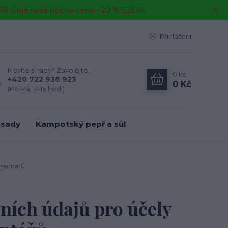
EPŘ Celá řada běžná cena –20 % SLEVA
Přihlášení
Nevíte si rady? Zavolejte.
0
ks
+420 722 936 923
0 Kč
(Po-Pá, 8-16 hod.)
 sady
Kampotský pepř a sůl
omentářů
ních údajů pro účely