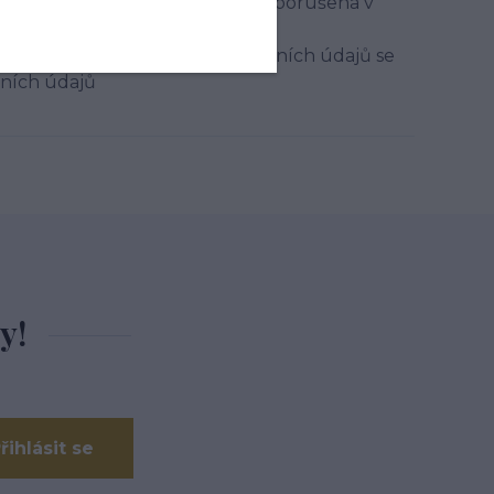
vaše práva podle Nařízení byla porušena v
poru s tímto Nařízením
uvisejících se zpracováním osobních údajů se
bních údajů
y!
řihlásit se