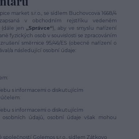
entářů
ce market s.r.o., se sídlem Buchovcova 1668/4
 zapsaná v obchodním rejstříku vedeném
(dále jen
„Správce“
), aby ve smyslu nařízení
ně fyzických osob v souvislosti se zpracováním
zrušení směrnice 95/46/ES (obecné nařízení o
ával/a následující osobní údaje:
em:
ebu s informacemi o diskutujícím
 účelem:
ebu s informacemi o diskutujícím
 osobních údajů, osobní údaje však mohou
společností Golemos s.r.o., sídlem Zátkovo