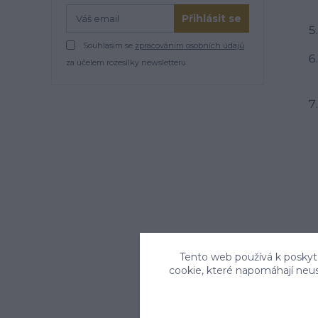
Přihlásit se
Souhlasím se
zpracováním osobních údajů
za účelem rozesílky newsletteru.
Tento web používá k poskyto
cookie, které napomáhají neu