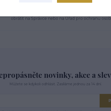
na účinnou soudní ochranu, pokud máte za to, že 
důsledku zpracování vašich osobních údajů v roz
v případě pochybností o dodržování povinností so
obrátit na Správce nebo na Úřad pro ochranu oso
epropásněte novinky, akce a slev
Můžete se kdykoli odhlásit. Zasíláme jednou za 14 dní.
P