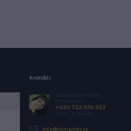
Kontakty
Zákaznická podpora
hsmarket.cz
+420 722 936 923
(Po-Pá, 8-16 hod.)
info@hsmarket.cz