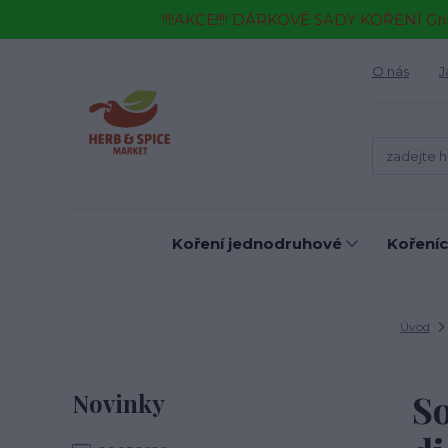
!!!!AKCE!!!! DÁRKOVÉ SADY KOŘENÍ Gr
O nás
J
Koření jednodruhové
Kořeníc
Úvod
So
Novinky