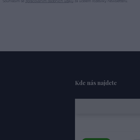
Souhlasím se
zpracováním osobních údajů
za účelem rozesílky newsletteru.
Kde nás najdete