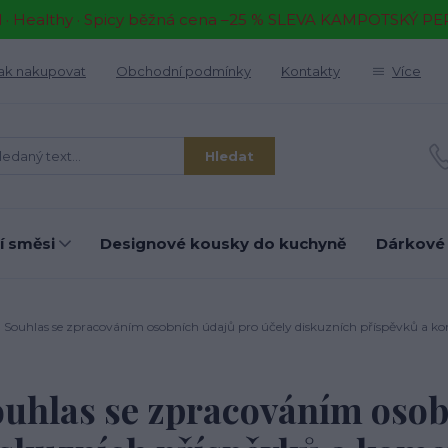
il · Healthy · Spicy běžná cena –25 % SLEVA KAMPOTSKÝ P
ak nakupovat
Obchodní podmínky
Kontakty
Více
Hledat
í směsi
Designové kousky do kuchyně
Dárkové
Souhlas se zpracováním osobních údajů pro účely diskuzních příspěvků a k
uhlas se zpracováním osob