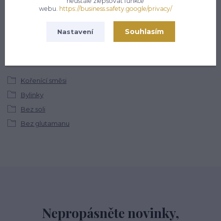
neustále zlepšovat funkce
(Po-Pá, 8-16 hod.)
webu.
https://business.safety.google/privacy/
info@hsmarket.cz
Souhlasím
Nastavení
Zboží zařazeno v kategoriích
Kořenící směsi
Bylinky
Bez soli
Bez glutamanu
Nepropásněte novinky,