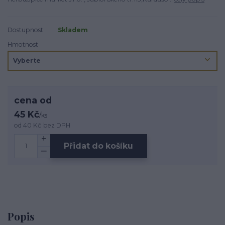
Dostupnost
Skladem
Hmotnost
cena od
45 Kč
/
ks
od
40 Kč
bez DPH
Přidat do košíku
Popis