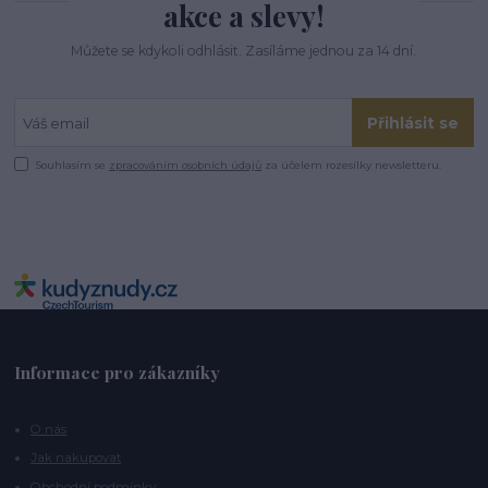
akce a slevy!
Můžete se kdykoli odhlásit. Zasíláme jednou za 14 dní.
Přihlásit se
Souhlasím se
zpracováním osobních údajů
za účelem rozesílky newsletteru.
Informace pro zákazníky
O nás
Jak nakupovat
Obchodní podmínky