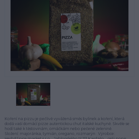
Koření na pizzu je pečlivě vyvážená směs bylinek a koření, která
dodá vaší domácí pizze autentickou chuť italské kuchyně. Skvěle se
hodí také k těstovinám, omáčkám nebo pečené zelenině.
Složení: majoránka, tymián, oregano, rozmarýn Výrobce:
Herb&Spice market s.r.o. , Jablonského tř.113,Kardašo...
celý popis