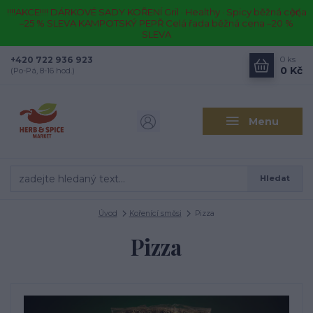
!!!!AKCE!!!! DÁRKOVÉ SADY KOŘENÍ Gril · Healthy · Spicy běžná cena
–25 % SLEVA KAMPOTSKÝ PEPŘ Celá řada běžná cena –20 %
SLEVA
+420 722 936 923
0
ks
0 Kč
(Po-Pá, 8-16 hod.)
Menu
Hledat
Úvod
Kořenící směsi
Pizza
Pizza