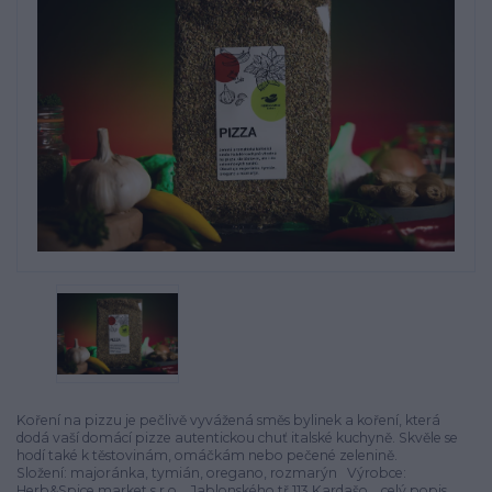
Koření na pizzu je pečlivě vyvážená směs bylinek a koření, která
dodá vaší domácí pizze autentickou chuť italské kuchyně. Skvěle se
hodí také k těstovinám, omáčkám nebo pečené zelenině.
Složení: majoránka, tymián, oregano, rozmarýn Výrobce:
Herb&Spice market s.r.o. , Jablonského tř.113,Kardašo...
celý popis