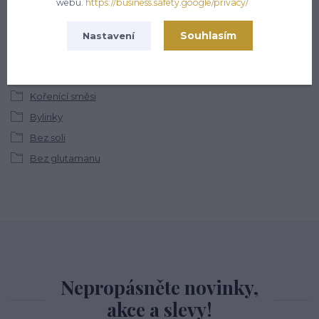
webu.
https://business.safety.google/privacy/
Souhlasím
Nastavení
Zboží zařazeno v kategoriích
Kořenící směsi
Bylinky
Bez soli
Bez glutamanu
Nepropásněte novinky,
akce a slevy!