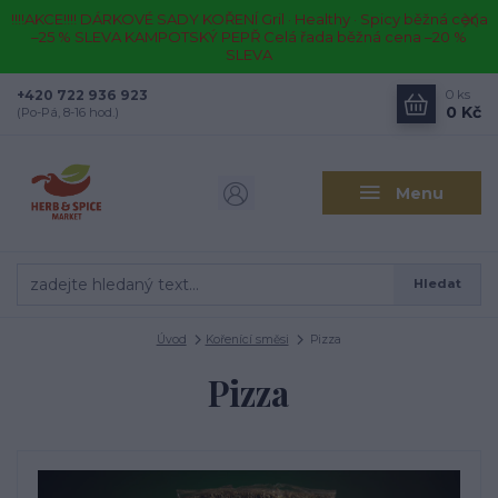
!!!!AKCE!!!! DÁRKOVÉ SADY KOŘENÍ Gril · Healthy · Spicy běžná cena
–25 % SLEVA KAMPOTSKÝ PEPŘ Celá řada běžná cena –20 %
SLEVA
+420 722 936 923
0
ks
0 Kč
(Po-Pá, 8-16 hod.)
Menu
Hledat
Úvod
Kořenící směsi
Pizza
Pizza