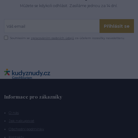
Můžete se kdykoli odhlásit. Zasíláme jednou za 14 dní.
Přihlásit se
Souhlasím se
zpracováním osobních údajů
za účelem rozesílky newsletteru.
Informace pro zákazníky
O nás
Jak nakupovat
Obchodní podmínky
Kontakty