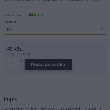
Dostupnost
Skladem
Hmotnost
45 Kč
/
ks
40 Kč
bez DPH
Přidat do košíku
Popis
Koření na pizzu je pečlivě vyvážená směs bylinek a koření,