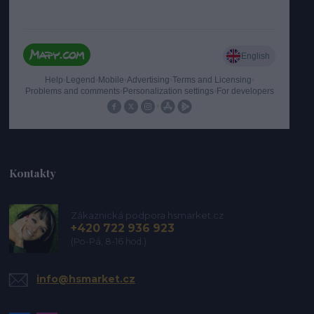
Kontakty
Zákaznická podpora hsmarket.cz
+420 722 936 923
(Po-Pá, 8-16 hod.)
info@hsmarket.cz