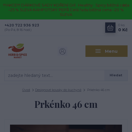
!!!!AKCE!!!! DÁRKOVÉ SADY KOŘENÍ Gril · Healthy · Spicy běžná cena
–25 % SLEVA KAMPOTSKÝ PEPŘ Celá řada běžná cena –20 %
SLEVA
+420 722 936 923
0
ks
0 Kč
(Po-Pá, 8-16 hod.)
Menu
Hledat
Úvod
Designové kousky do kuchyně
Prkénko 46 cm
Prkénko 46 cm