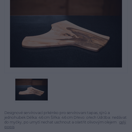
Designové servírovací prkénko pro servírovani tapas, sýrů a
jednohubek Délka: 46 cm Šířka: 46 cm Dřevo: ořech Údržba: nedávat
do myčky, po umytí nechat uschnout a ošetřit olivovým olejem
celý
popis