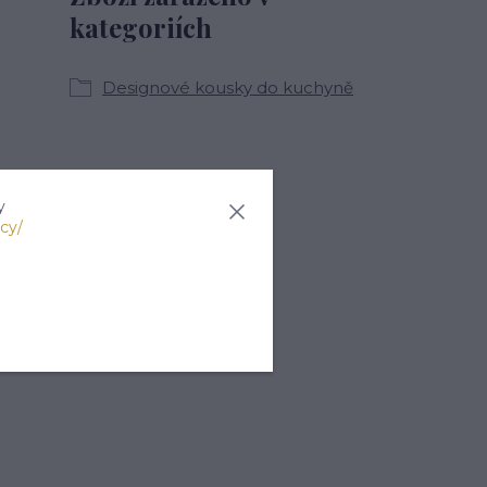
kategoriích
Designové kousky do kuchyně
y
cy/