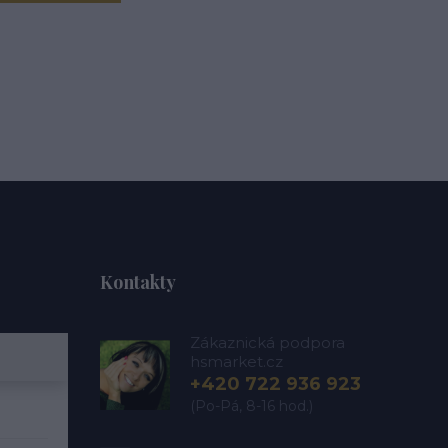
Kontakty
Zákaznická podpora
hsmarket.cz
+420 722 936 923
(Po-Pá, 8-16 hod.)