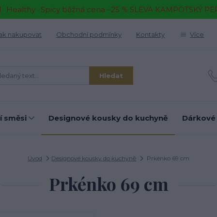
il · Healthy · Spicy běžná cena –25 % SLEVA KAMPOTSKÝ P
ak nakupovat
Obchodní podmínky
Kontakty
Více
Hledat
í směsi
Designové kousky do kuchyně
Dárkové
Úvod
Designové kousky do kuchyně
Prkénko 69 cm
Prkénko 69 cm