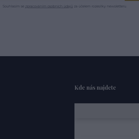
Souhlasím se
zpracováním osobních údajů
za účelem rozesílky newsletteru.
Kde nás najdete