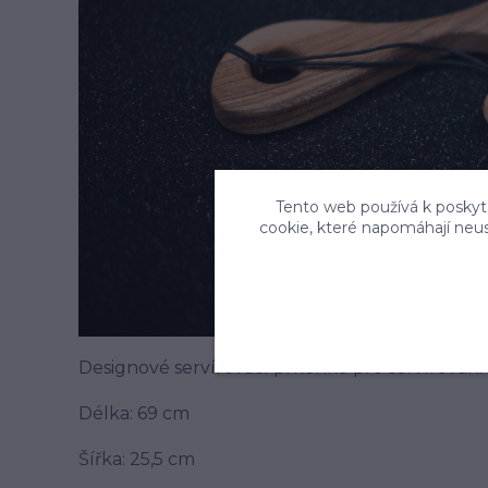
Tento web používá k poskyto
cookie, které napomáhají neu
Designové servírovací prkénko pro servírovani
Délka: 69 cm
Šířka: 25,5 cm