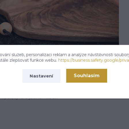
vání služeb, personalizaci reklam a analýze návštěvnosti soubor
stále zlepšovat funkce webu.
https://business.safety.google/priva
Souhlasím
Nastavení
 tapas, sýrů a jednohubek