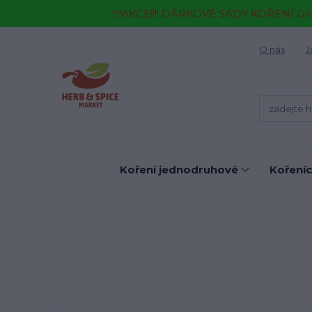
!!!!AKCE!!!! DÁRKOVÉ SADY KOŘENÍ Gr
O nás
J
Koření jednodruhové
Kořeníc