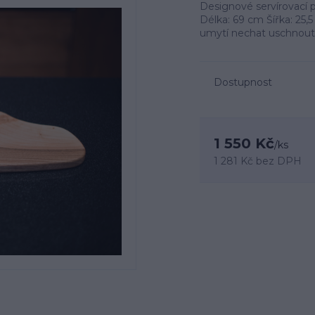
Designové servírovací p
Délka: 69 cm Šířka: 25
umytí nechat uschnout 
Dostupnost
1 550 Kč
/
ks
1 281 Kč
bez DPH