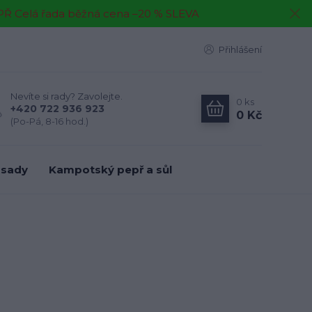
EPŘ Celá řada běžná cena –20 % SLEVA
Přihlášení
Nevíte si rady? Zavolejte.
0
ks
+420 722 936 923
0 Kč
(Po-Pá, 8-16 hod.)
 sady
Kampotský pepř a sůl