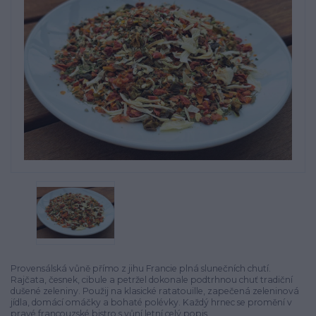
Provensálská vůně přímo z jihu Francie plná slunečních chutí.
Rajčata, česnek, cibule a petržel dokonale podtrhnou chuť tradiční
dušené zeleniny. Použij na klasické ratatouille, zapečená zeleninová
jídla, domácí omáčky a bohaté polévky. Každý hrnec se promění v
pravé francouzské bistro s vůní letní
celý popis