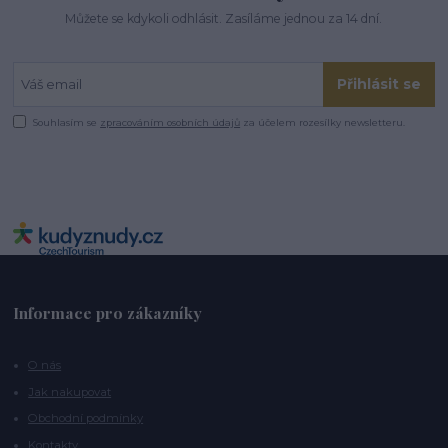
Můžete se kdykoli odhlásit. Zasíláme jednou za 14 dní.
Přihlásit se
Souhlasím se
zpracováním osobních údajů
za účelem rozesílky newsletteru.
Informace pro zákazníky
O nás
Jak nakupovat
Obchodní podmínky
Kontakty