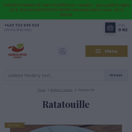
!!!!AKCE!!!! DÁRKOVÉ SADY KOŘENÍ Gril · Healthy · Spicy běžná cena
–25 % SLEVA KAMPOTSKÝ PEPŘ Celá řada běžná cena –20 %
SLEVA
+420 722 936 923
0
ks
0 Kč
(Po-Pá, 8-16 hod.)
Menu
Hledat
Úvod
Kořenící směsi
Ratatouille
Ratatouille
Novinka