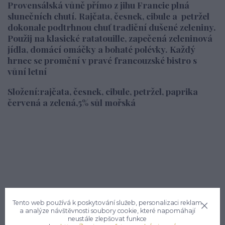
Provensálská vůně přímo z jihu Francie plná
slunečních chutí. Rajčata, česnek, cibule a petržel
dokonale podtrhnou chuť tradiční dušené zeleniny.
Použij na klasické ratatouille, zapečená zeleninová
jídla, domácí omáčky a bohaté polévky. Každý
hrnec se promění v pravé francouzské bistro s
vůní letní
Složení:rajčata, česnek, cibule, petržel, paprika
červená a zelená,5% sůl mořská
Tento web používá k poskytování služeb, personalizaci reklam
Potřebujete poradit?
a analýze návštěvnosti soubory cookie, které napomáhají
neustále zlepšovat funkce