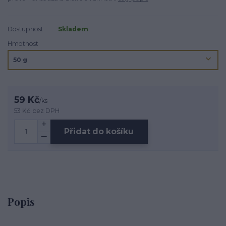
Dostupnost
Skladem
Hmotnost
59 Kč
/
ks
53 Kč
bez DPH
Přidat do košíku
Popis