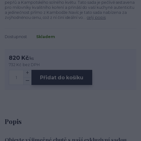
pepřů a Kampotského solného květu. Tato sada je pečlivě sestavena
pro milovníky kvalitního koření a přináší do vaší kuchyně autenticitu
a jedinečnost přímo z Kambodže.Navíc je tato sada nabízena za
zvýhodněnou cenu, což z ní činí ideální vo...
celý popis
Dostupnost
Skladem
820 Kč
/
ks
732 Kč
bez DPH
Přidat do košíku
Popis
Objevte výjimečné chutě s naší exkluzivní sadou