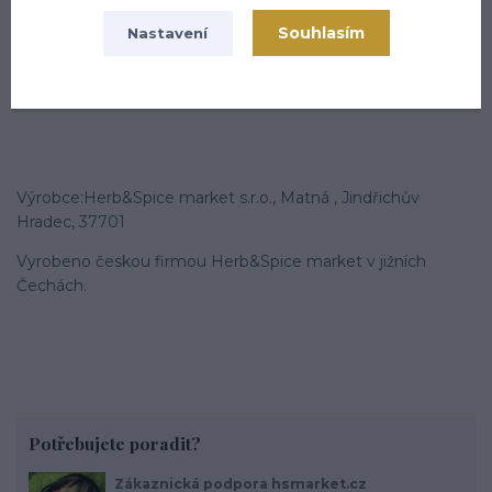
30g Red Dark kampot Pepper-Červený Kampotský pepř je
Souhlasím
Nastavení
ideální pro ty, kteří hledají něco výjimečného a chtějí do
svých pokrmů přidat nádech exotiky.
Výrobce:Herb&Spice market s.r.o., Matná , Jindřichův
Hradec, 37701
Vyrobeno českou firmou Herb&Spice market v jižních
Čechách.
Potřebujete poradit?
Zákaznická podpora hsmarket.cz