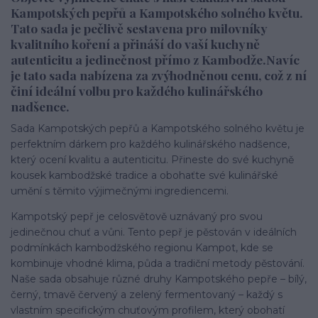
Kampotských pepřů a Kampotského solného květu.
Tato sada je pečlivě sestavena pro milovníky
kvalitního koření a přináší do vaší kuchyně
autenticitu a jedinečnost přímo z Kambodže.Navíc
je tato sada nabízena za zvýhodněnou cenu, což z ní
činí ideální volbu pro každého kulinářského
nadšence.
Sada Kampotských pepřů a Kampotského solného květu je
perfektním dárkem pro každého kulinářského nadšence,
který ocení kvalitu a autenticitu. Přineste do své kuchyně
kousek kambodžské tradice a obohaťte své kulinářské
umění s těmito výjimečnými ingrediencemi.
Kampotský pepř je celosvětově uznávaný pro svou
jedinečnou chuť a vůni. Tento pepř je pěstován v ideálních
podmínkách kambodžského regionu Kampot, kde se
kombinuje vhodné klima, půda a tradiční metody pěstování.
Naše sada obsahuje různé druhy Kampotského pepře – bílý,
černý, tmavě červený a zelený fermentovaný – každý s
vlastním specifickým chuťovým profilem, který obohatí