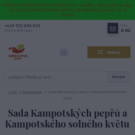
!!!!AKCE!!!! DÁRKOVÉ SADY KOŘENÍ Gril · Healthy · Spicy běžná cena
–25 % SLEVA KAMPOTSKÝ PEPŘ Celá řada běžná cena –20 %
SLEVA
+420 722 936 923
0
ks
0 Kč
(Po-Pá, 8-16 hod.)
Menu
Hledat
Úvod
Dárkové sady
Sada Kampotských pepřů a Kampotského solného
květu
Sada Kampotských pepřů a
Kampotského solného květu