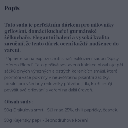
Popis
Tato sada je perfektním dárkem pro milovníky
grilování, domácí kuchaře i gurmánské
šéfkuchaře. Elegantní balení a vysoká kvalita
zaručují, že tento dárek ocení každý nadšenec do
vaření.
Připravte se na explozi chutí s naší exkluzivní sadou "Spicy
Inferno Blend". Tato pečlivě sestavená kolekce obsahuje pět
sáčků plných výrazných a ostrých kořenících směsí, které
promění vaše pokrmy v neuvěřitelně pikantní zážitky.
Ideální pro všechny milovníky pálivého jídla, kteří chtějí
povýšit své grilování a vaření na další úroveň.
Obsah sady:
50g Drákulova smrt - Sůl max. 25%, chilli papričky, česnek.
50g Kajenský pepř - Jednodruhové koření.