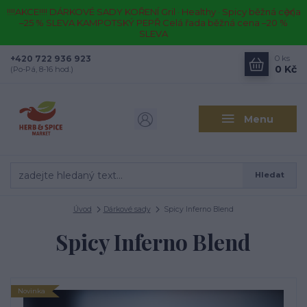
!!!!AKCE!!!! DÁRKOVÉ SADY KOŘENÍ Gril · Healthy · Spicy běžná cena
–25 % SLEVA KAMPOTSKÝ PEPŘ Celá řada běžná cena –20 %
SLEVA
+420 722 936 923
0
ks
0 Kč
(Po-Pá, 8-16 hod.)
Menu
Hledat
Úvod
Dárkové sady
Spicy Inferno Blend
Spicy Inferno Blend
Novinka