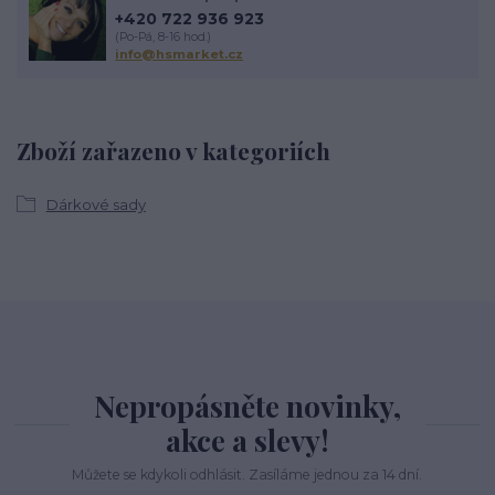
+420 722 936 923
(Po-Pá, 8-16 hod.)
info@hsmarket.cz
Zboží zařazeno v kategoriích
Dárkové sady
Nepropásněte novinky,
akce a slevy!
Můžete se kdykoli odhlásit. Zasíláme jednou za 14 dní.