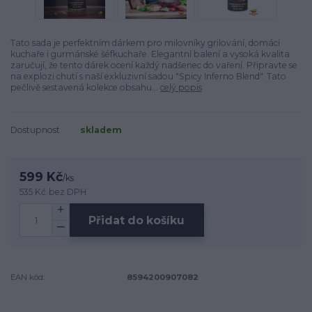
Tato sada je perfektním dárkem pro milovníky grilování, domácí
kuchaře i gurmánské šéfkuchaře. Elegantní balení a vysoká kvalita
zaručují, že tento dárek ocení každý nadšenec do vaření. Připravte se
na explozi chutí s naší exkluzivní sadou "Spicy Inferno Blend". Tato
pečlivě sestavená kolekce obsahu...
celý popis
Dostupnost
skladem
599 Kč
/
ks
535 Kč
bez DPH
Přidat do košíku
EAN kód:
8594200907082