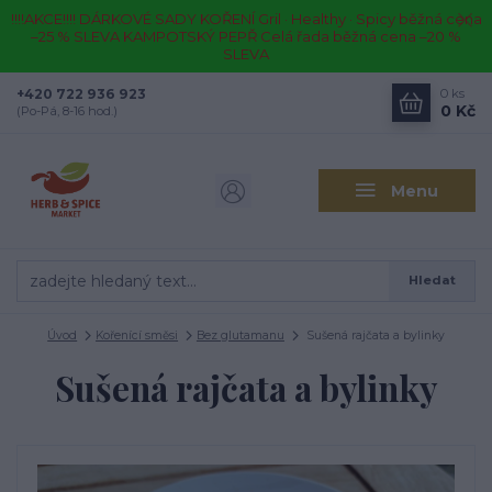
!!!!AKCE!!!! DÁRKOVÉ SADY KOŘENÍ Gril · Healthy · Spicy běžná cena
–25 % SLEVA KAMPOTSKÝ PEPŘ Celá řada běžná cena –20 %
SLEVA
+420 722 936 923
0
ks
0 Kč
(Po-Pá, 8-16 hod.)
Menu
Hledat
Úvod
Kořenící směsi
Bez glutamanu
Sušená rajčata a bylinky
Sušená rajčata a bylinky