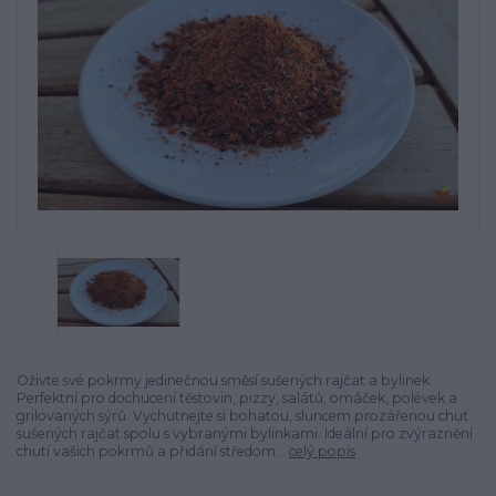
Oživte své pokrmy jedinečnou směsí sušených rajčat a bylinek.
Perfektní pro dochucení těstovin, pizzy, salátů, omáček, polévek a
grilovaných sýrů. Vychutnejte si bohatou, sluncem prozářenou chuť
sušených rajčat spolu s vybranými bylinkami. Ideální pro zvýraznění
chutí vašich pokrmů a přidání středom...
celý popis