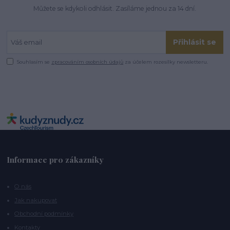
Můžete se kdykoli odhlásit. Zasíláme jednou za 14 dní.
Přihlásit se
Souhlasím se
zpracováním osobních údajů
za účelem rozesílky newsletteru.
Informace pro zákazníky
O nás
Jak nakupovat
Obchodní podmínky
Kontakty