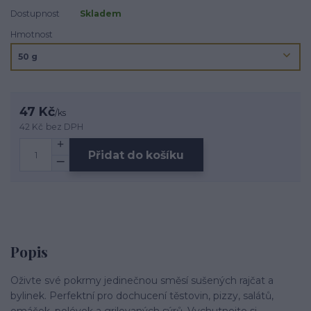
Dostupnost
Skladem
Hmotnost
47 Kč
/
ks
42 Kč
bez DPH
Přidat do košíku
Popis
Oživte své pokrmy jedinečnou směsí sušených rajčat a
bylinek. Perfektní pro dochucení těstovin, pizzy, salátů,
omáček, polévek a grilovaných sýrů. Vychutnejte si