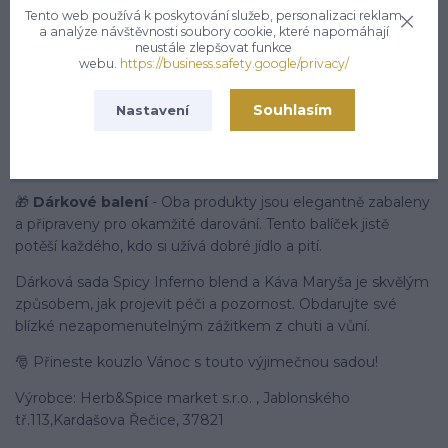
Kolumbie
Tento web používá k poskytování služeb, personalizaci reklam
Indie
a analýze návštěvnosti soubory cookie, které napomáhají
neustále zlepšovat funkce
Směs kávy:
webu.
https://business.safety.google/privacy/
Směs 80 % arabiky a 20 % robusty (zrnková)
Souhlasím
Nastavení
Příjemně povzbudí a zahřeje v chladných zimních dnech.
🎁
Dárkové balení
- Oba produkty jsou elegantně zabaleny
a připraveny pro okamžité darování. Tento balíček jistě
potěší každého, kdo si užívá dobré jídlo a pití.
Dárková sada Spicy Inferno blend a Káva Maryša je skvělým
způsobem, jak projevit péči a pozornost. Obdarujte své
blízké nezapomenutelným zážitkem z chuti a vůní.
🎅 Přineste kouzlo Vánoc s touto výjimečnou sadou!
Výrobce: Herb&Spice market s.r.o. , Jablonského
tř.113,Kardašova Řečice, 37821