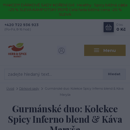
!!!!AKCE!!!! DÁRKOVÉ SADY KOŘENÍ Gril · Healthy · Spicy běžná cena
–25 % SLEVA KAMPOTSKÝ PEPŘ Celá řada běžná cena –20 %
SLEVA
+420 722 936 923
0
ks
0 Kč
(Po-Pá, 8-16 hod.)
Menu
Hledat
Úvod
Dárkové sady
Gurmánské duo: Kolekce Spicy Inferno blend & Káva
Maryša
Gurmánské duo: Kolekce
Spicy Inferno blend & Káva
Maryša