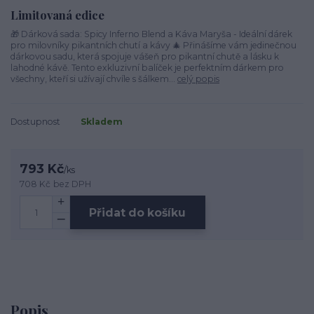
Limitovaná edice
🎁 Dárková sada: Spicy Inferno Blend a Káva Maryša - Ideální dárek
pro milovníky pikantních chutí a kávy 🎄 Přinášíme vám jedinečnou
dárkovou sadu, která spojuje vášeň pro pikantní chutě a lásku k
lahodné kávě. Tento exkluzivní balíček je perfektním dárkem pro
všechny, kteří si užívají chvíle s šálkem...
celý popis
Dostupnost
Skladem
793 Kč
/
ks
708 Kč
bez DPH
Přidat do košíku
Popis