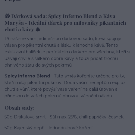
🎁
Dárková sada: Spicy Inferno Blend a Káva
Maryša - Ideální dárek pro milovníky pikantních
chutí a kávy 🎄
Přinášíme vám jedinečnou dárkovou sadu, která spojuje
vášeň pro pikantní chutě a lásku k lahodné kávě. Tento
exkluzivní balíček je perfektním dárkem pro všechny, kteří si
užívají chvíle s šálkem dobré kávy a touží přidat trochu
ohnivého žáru do svých pokrmů.
Spicy Inferno Blend
- Tato směs koření je určena pro ty,
kteří milují pikantní pokrmy. Dodá vašim receptům explozi
chutí a vůní, které povýší vaše vaření na další úroveň a
přinesou do vašich pokrmů ohnivou vánoční náladu.
Obsah sady:
50g Drákulova smrt - Sůl max. 25%, chilli papričky, česnek.
50g Kajenský pepř - Jednodruhové koření.