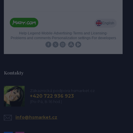
Kontakty
Zákaznická podpora hsmarket.cz
+420 722 936 923
(Po-Pá, 8-16 hod.)
info@hsmarket.cz