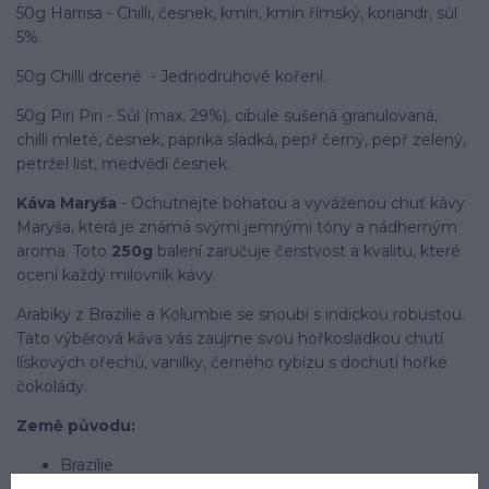
50g Harrisa - Chilli, česnek, kmín, kmín římský, koriandr, sůl
5%.
50g Chilli drcené - Jednodruhové koření.
50g Piri Piri - Sůl (max. 29%), cibule sušená granulovaná,
chilli mleté, česnek, paprika sladká, pepř černý, pepř zelený,
petržel list, medvědí česnek.
Káva Maryša
- Ochutnejte bohatou a vyváženou chuť kávy
Maryša, která je známá svými jemnými tóny a nádherným
aroma. Toto
250g
balení zaručuje čerstvost a kvalitu, které
ocení každý milovník kávy.
Arabiky z Brazílie a Kolumbie se snoubí s indickou robustou.
Tato výběrová káva vás zaujme svou hořkosladkou chutí
lískových ořechů, vanilky, černého rybízu s dochutí hořké
čokolády.
Země původu:
Brazílie